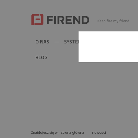
O NAS
SYSTEMY KOMINOWE
MET
BLOG
NOWOŚCI
Znajdujesz się w:
strona główna
nowości