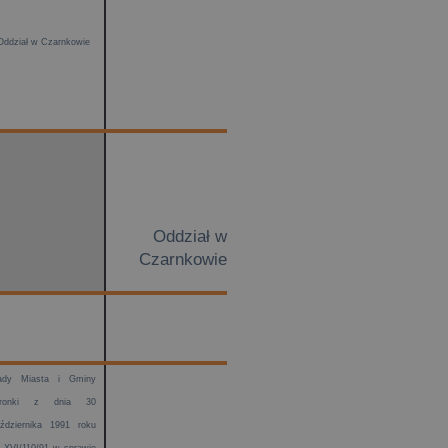
Oddział w Czarnkowie
Oddział w
Czarnkowie
ady Miasta i Gminy
ronki z dnia 30
ździernika 1991 roku
 XVI/110/91 w sprawie