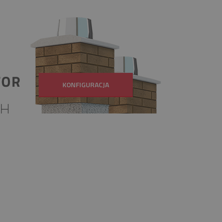
KONFIGURACJA
E-MAIL
BIURO@FIREND.PL