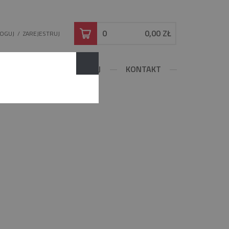
0
0,00 ZŁ
LOGUJ
/
ZAREJESTRUJ
DOWLANE
KONFIGURUJ
KONTAKT