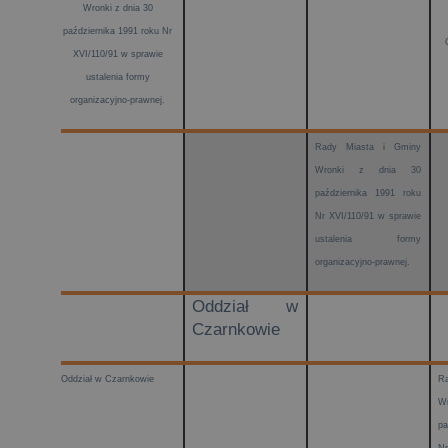
Wronki z dnia 30
października 1991 roku Nr
XVI/110/91 w sprawie
ustalenia formy
organizacyjno-prawnej.
Rady Miasta i Gminy
Wronki z dnia 30
października 1991 roku
Nr XVI/110/91 w sprawie
ustalenia formy
organizacyjno-prawnej.
Oddział w
Czarnkowie
Oddział w Czarnkowie
R
W
pa
Nr