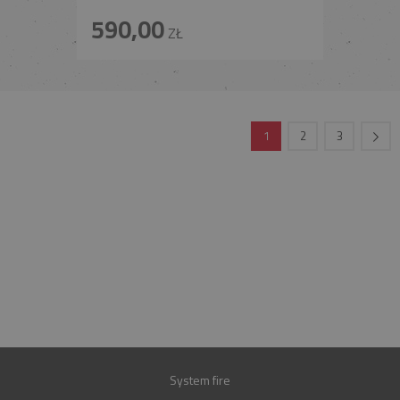
590,00
ZŁ
1
2
3
INFOLINIA
+48 697 100 643
E-MAIL
BIURO@FIREND.PL
GWARANCJA
30 LAT
System fire