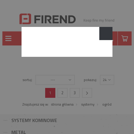
OGRÓD
sortuj:
pokazuj:
---
24
1
2
3
Znajdujesz się w:
strona główna
systemy
ogród
SYSTEMY KOMINOWE
METAL