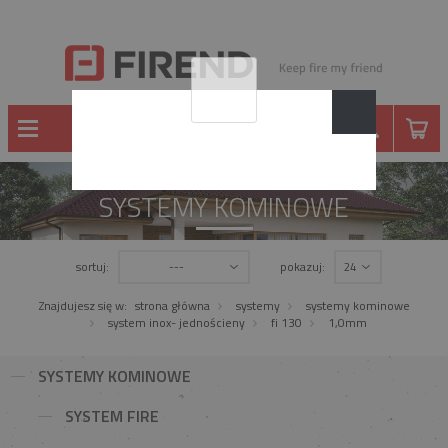
SYSTEMY KOMINOWE
sortuj:
pokazuj:
---
24
Znajdujesz się w:
strona główna
systemy
systemy kominowe
system inox- jednościeny
fi 130
1,0mm
SYSTEMY KOMINOWE
SYSTEM FIRE