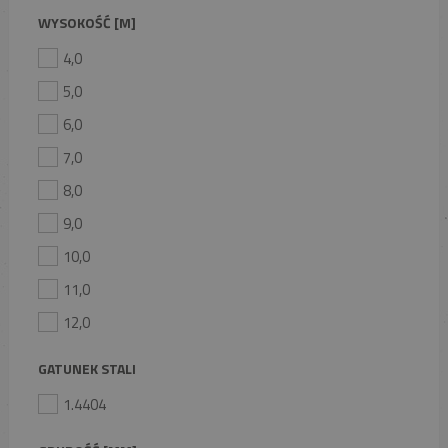
WYSOKOŚĆ [M]
4,0
5,0
6,0
7,0
8,0
9,0
10,0
11,0
12,0
GATUNEK STALI
1.4404