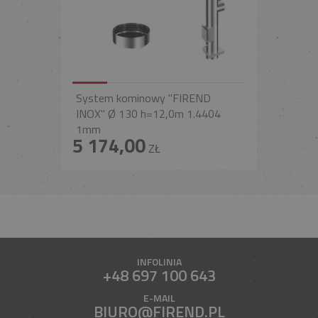
System kominowy "FIREND
INOX" Ø 130 h=12,0m 1.4404
1mm
5 174,00
ZŁ
INFOLINIA
+48 697 100 643
E-MAIL
BIURO@FIREND.PL