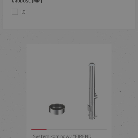
GRUBOŚĆ [MM]
1,0
System kominowy "FIREND