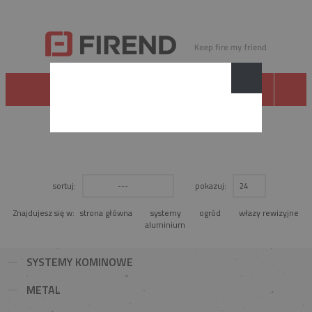
OGRÓD
sortuj:
pokazuj:
---
24
Znajdujesz się w:
strona główna
systemy
ogród
włazy rewizyjne
aluminium
SYSTEMY KOMINOWE
METAL