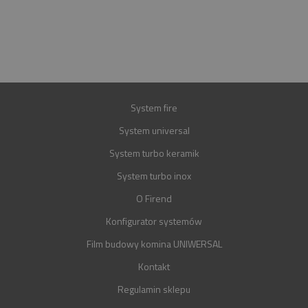
E-MAIL
BIURO@FIREND.PL
GWARANCJA
30 LAT
System fire
System universal
System turbo keramik
System turbo inox
O Firend
Konfigurator systemów
Film budowy komina UNIWERSAL
Kontakt
Regulamin sklepu