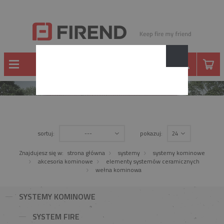
SYSTEMY KOMINOWE
sortuj:
pokazuj:
---
24
Znajdujesz się w:
strona główna
systemy
systemy kominowe
akcesoria kominowe
elementy systemów ceramicznych
wełna kominowa
SYSTEMY KOMINOWE
SYSTEM FIRE