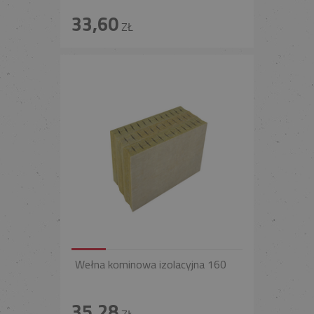
33,60
ZŁ
Wełna kominowa izolacyjna 160
35,28
ZŁ