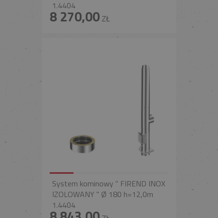
1.4404
8 270,00
ZŁ
System kominowy " FIREND INOX
IZOLOWANY " Ø 180 h=12,0m
1.4404
8 843,00
ZŁ