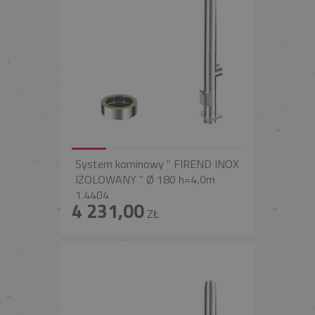
System kominowy " FIREND INOX
IZOLOWANY " Ø 180 h=4,0m
1.4404
4 231,00
ZŁ