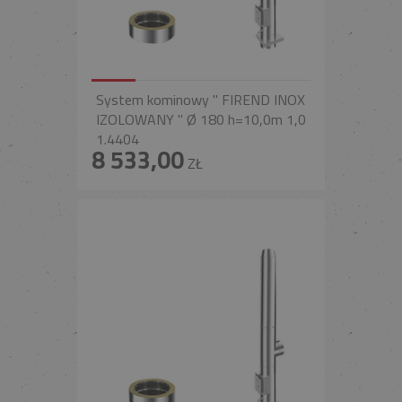
System kominowy " FIREND INOX
IZOLOWANY " Ø 180 h=10,0m 1,0
1.4404
8 533,00
ZŁ