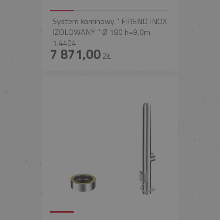
System kominowy " FIREND INOX
IZOLOWANY " Ø 180 h=9,0m
1.4404
7 871,00
ZŁ