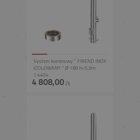
System kominowy " FIREND INOX
IZOLOWANY " Ø 180 h=5,0m
1.4404
4 808,00
ZŁ