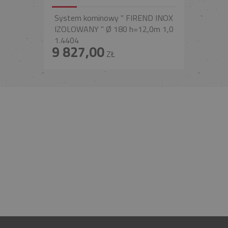
System kominowy " FIREND INOX
IZOLOWANY " Ø 180 h=12,0m 1,0
1.4404
9 827,00
ZŁ
INFOLINIA
+48 697 100 643
E-MAIL
BIURO@FIREND.PL
GWARANCJA
30 LAT