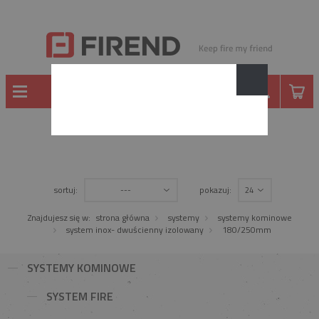
SYSTEMY KOMINOWE
sortuj:
pokazuj:
---
24
Znajdujesz się w:
strona główna
systemy
systemy kominowe
system inox- dwuścienny izolowany
180/250mm
SYSTEMY KOMINOWE
SYSTEM FIRE