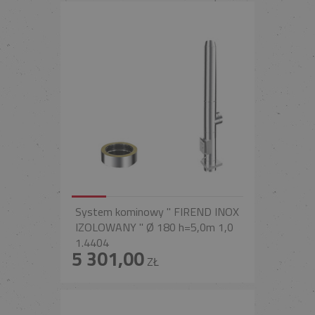
System kominowy " FIREND INOX
IZOLOWANY " Ø 180 h=5,0m 1,0
1.4404
5 301,00
ZŁ