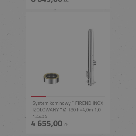
System kominowy " FIREND INOX
IZOLOWANY " Ø 180 h=4,0m 1,0
1.4404
4 655,00
ZŁ