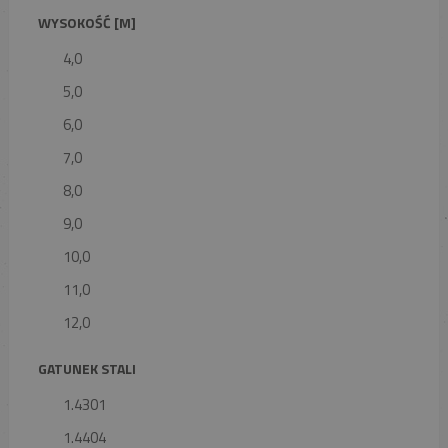
WYSOKOŚĆ [M]
4,0
5,0
6,0
7,0
8,0
9,0
10,0
11,0
12,0
GATUNEK STALI
1.4301
1.4404