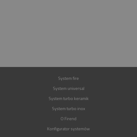
INFOLINIA
+48 697 100 643
E-MAIL
BIURO@FIREND.PL
GWARANCJA
30 LAT
System fire
System universal
System turbo keramik
System turbo inox
O Firend
Konfigurator systemów