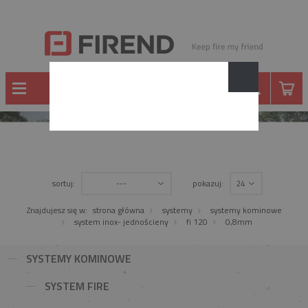
SYSTEMY KOMINOWE
sortuj:
pokazuj:
---
24
Znajdujesz się w:
strona główna
systemy
systemy kominowe
system inox- jednościeny
fi 120
0,8mm
SYSTEMY KOMINOWE
SYSTEM FIRE