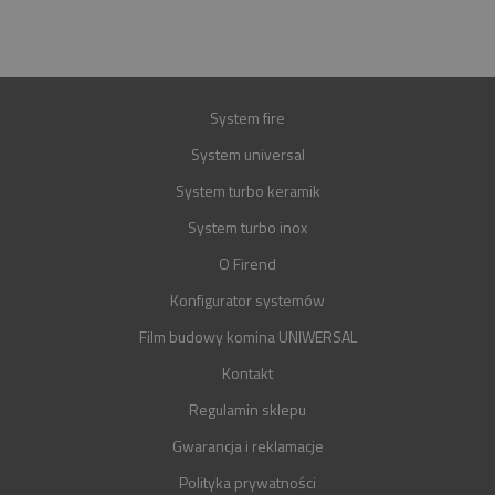
GWARANCJA
30 LAT
System fire
System universal
System turbo keramik
System turbo inox
O Firend
Konfigurator systemów
Film budowy komina UNIWERSAL
Kontakt
Regulamin sklepu
Gwarancja i reklamacje
Polityka prywatności