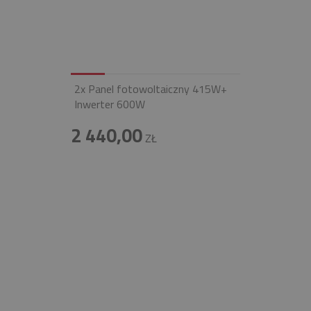
2x Panel fotowoltaiczny 415W+
Inwerter 600W
2 440,00
ZŁ
INFOLINIA
+48 697 100 643
E-MAIL
BIURO@FIREND.PL