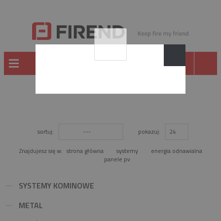
ENERGIA ODNAWIALNA
sortuj:
pokazuj:
---
24
Znajdujesz się w:
strona główna
systemy
energia odnawialna
panele pv
SYSTEMY KOMINOWE
METAL