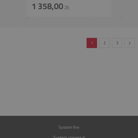
1 358,00
ZŁ
1
2
3
INFOLINIA
+48 697 100 643
E-MAIL
BIURO@FIREND.PL
GWARANCJA
30 LAT
System fire
System universal