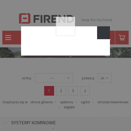
OGRÓD
sortuj:
pokazuj:
---
24
1
2
3
Znajdujesz się w:
strona główna
systemy
ogród
obrzeża trawnikowe
zagięte
SYSTEMY KOMINOWE