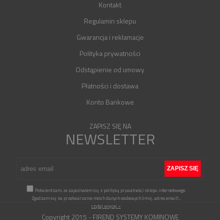
Kontakt
Regulamin sklepu
Gwarancja i reklamacje
Polityka prywatności
Odstąpienie od umowy
Płatności i dostawa
Konto Bankowe
ZAPISZ SIĘ NA
NEWSLETTER
Potwierdzam, że zapoznałem się z polityką prywatności sklepu internetowego.
Zgadzam się na przetwarzanie moich danych osobowych (imię, adres email)
...
czytaj więcej »
Copyright 2015 - FIREND SYSTEMY KOMINOWE