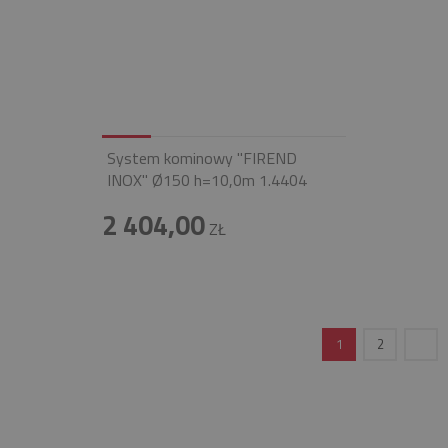
System kominowy "FIREND
INOX" Ø150 h=10,0m 1.4404
2 404,00
ZŁ
1
2
INFOLINIA
+48 697 100 643