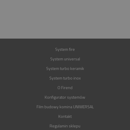
E-MAIL
BIURO@FIREND.PL
GWARANCJA
30 LAT
System fire
System universal
System turbo keramik
System turbo inox
O Firend
Konfigurator systemów
Film budowy komina UNIWERSAL
Kontakt
Regulamin sklepu