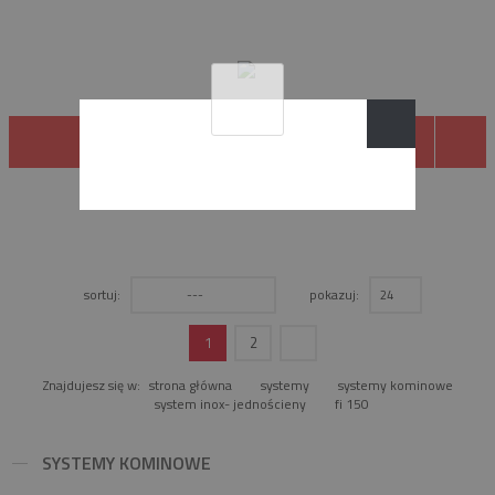
SYSTEMY KOMINOWE
sortuj:
pokazuj:
---
24
1
2
Znajdujesz się w:
strona główna
systemy
systemy kominowe
system inox- jednościeny
fi 150
SYSTEMY KOMINOWE