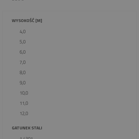
WYSOKOŚĆ [M]
4,0
5,0
6,0
7,0
8,0
9,0
10,0
11,0
12,0
GATUNEK STALI
1.4301