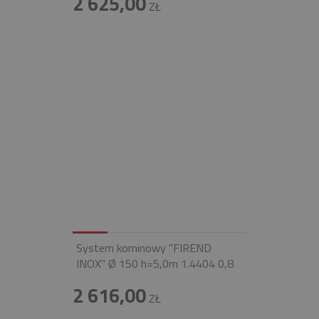
2 625,00
ZŁ
System kominowy "FIREND
INOX" Ø 150 h=5,0m 1.4404 0,8
2 616,00
ZŁ