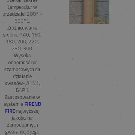
Szeroki zakres
temperatur w
przedziale: 200° -
600°C.
Zróżnicowanie
średnic: 140, 160,
180, 200, 220,
250, 300.
Wysoka
odporność rur
szamotowych na
działanie
kwasów- A1N1,
B4P1.
Zastosowanie w
systemie
FIREND
FIRE
najwyższej
jakości rur
żaroodpornych
gwarantuje jego