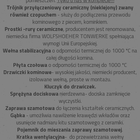
pomieszczeń.
Tylko u nas w komplecie!!!
Trójnik przyłączeniowy ceramiczny (nieklejony)
zwany
również czopuchem
- służy do podłączenia przewodu
kominowego z piecem, kominkiem.
Prostki -rury ceramiczne
, producentem jest renomowana,
niemiecka firma WOLFSHOEHER TONWERKE spełniająca
wymogi Unii Europejskiej.
Wełna stabilizacyjna
o odporności termicznej do 1000 *C na
całej długości komina.
Płyta czołowa
o odporności termicznej do 1000 *C
Drzwiczki kominowe
- wysokiej jakości, niemiecki producent,
izolowane wełną, proste w montażu.
Kluczyk do drzwiczek.
Sprężyna dociskowa
nierdzewna- dociska zamknięcie
wyczystki.
Zaprawa szamotowa
do łączenia kształtek ceramicznych.
Gąbka
- umożliwia nawilżenie krawędzi wkładów oraz
usunięcie nadmiaru kitu szamotowego z ceramiki.
Pojemnik do mieszania zaprawy szamotowej
.
Kratka wentylacyjna
- do przewietrzania wełny