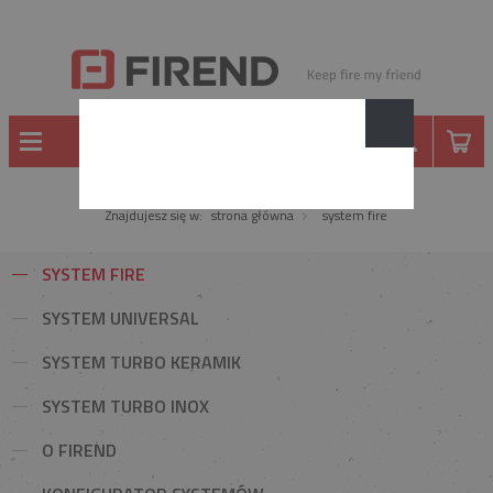
Znajdujesz się w:
strona główna
system fire
SYSTEM FIRE
SYSTEM UNIVERSAL
SYSTEM TURBO KERAMIK
SYSTEM TURBO INOX
O FIREND