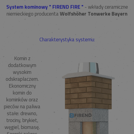
System kominowy " FIREND FIRE "
- wkłady ceramiczne
niemieckiego producenta
Wolfshöher Tonwerke Bayern
Charakterystyka systemu:
Komin z
dodatkowym
wysokim
odskraplaczem.
Ekonomiczny
komin do
kominków oraz
pieców na paliwa
stałe: drewno,
trociny, brykiet,
węgiel, biomasę.