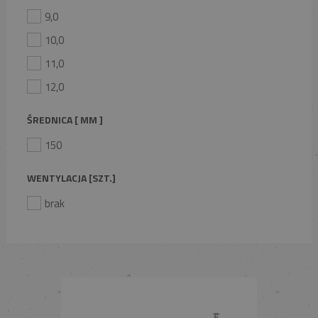
9,0
10,0
11,0
12,0
ŚREDNICA [ MM ]
150
WENTYLACJA [SZT.]
brak