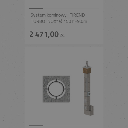
System kominowy "FIREND
TURBO INOX" Ø 150 h=9,0m
2 471,00
ZŁ