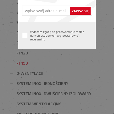
SYSTEM UNIWERSAL
SYSTEM TURBO KERAMIK
SYSTEM TURBO INOX
Wyrażam zgodę na przetwarzanie moich
FI 80
danych osobowych wg. postanowień
regulaminu
FI 100
FI 120
FI 150
0-WENTYLACJI
SYSTEM INOX- JEDNOŚCIENY
SYSTEM INOX- DWUŚCIENNY IZOLOWANY
SYSTEM WENTYLACYJNY
AKCESORIA KOMINOWE