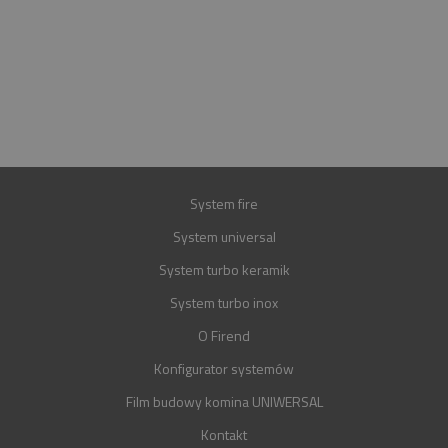
INFOLINIA
+48 697 100 643
E-MAIL
BIURO@FIREND.PL
GWARANCJA
30 LAT
System fire
System universal
System turbo keramik
System turbo inox
O Firend
Konfigurator systemów
Film budowy komina UNIWERSAL
Kontakt