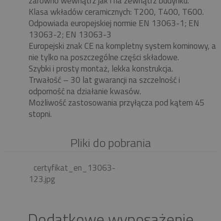
zarówno wewnątrz jak i na zewnątrz budynku.
Klasa wkładów ceramicznych: T200, T400, T600.
Odpowiada europejskiej normie EN 13063-1; EN
13063-2; EN 13063-3
Europejski znak CE na kompletny system kominowy, a
nie tylko na poszczególne części składowe.
Szybki i prosty montaż, lekka konstrukcja.
Trwałość – 30 lat gwarancji na szczelność i
odporność na działanie kwasów.
Możliwość zastosowania przyłącza pod kątem 45
stopni.
Pliki do pobrania
certyfikat_en_13063-
123.jpg
Dodatkowe wyposażenie