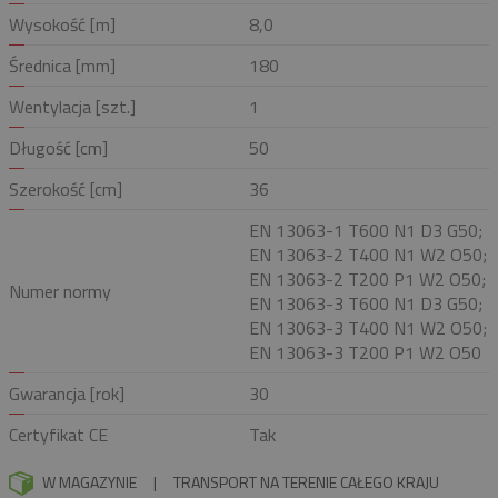
Wysokość [m]
8,0
Średnica [mm]
180
Wentylacja [szt.]
1
Długość [cm]
50
Szerokość [cm]
36
EN 13063-1 T600 N1 D3 G50;
EN 13063-2 T400 N1 W2 O50;
EN 13063-2 T200 P1 W2 O50;
Numer normy
EN 13063-3 T600 N1 D3 G50;
EN 13063-3 T400 N1 W2 O50;
EN 13063-3 T200 P1 W2 O50
Gwarancja [rok]
30
Certyfikat CE
Tak
W MAGAZYNIE
|
TRANSPORT NA TERENIE CAŁEGO KRAJU