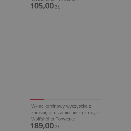
105,00
ZŁ
Wkład kominowy wyczystka z
zamknięciem zamiennie za 2 rury -
Wolfshöher Tonwerke
189,00
ZŁ