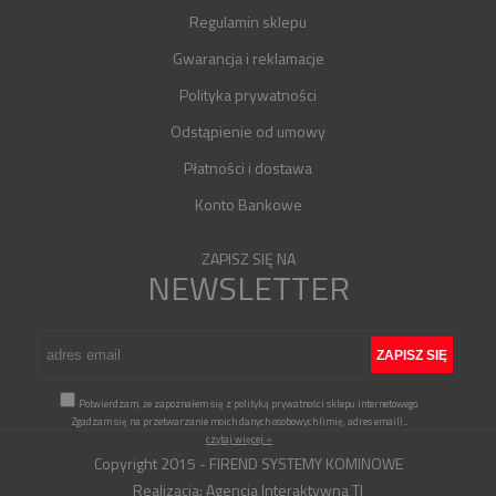
Regulamin sklepu
Gwarancja i reklamacje
Polityka prywatności
Odstąpienie od umowy
Płatności i dostawa
Konto Bankowe
ZAPISZ SIĘ NA
NEWSLETTER
Potwierdzam, że zapoznałem się z polityką prywatności sklepu internetowego.
Zgadzam się na przetwarzanie moich danych osobowych (imię, adres email)
...
czytaj więcej »
Copyright 2015 - FIREND SYSTEMY KOMINOWE
Realizacja:
Agencja Interaktywna TI