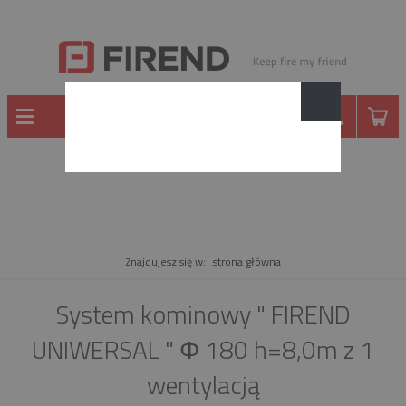
PRODUKT
Znajdujesz się w:
strona główna
System kominowy " FIREND
UNIWERSAL " Φ 180 h=8,0m z 1
wentylacją