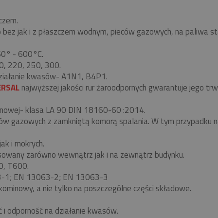
czem.
z jak i z płaszczem wodnym, pieców gazowych, na paliwa stałe-
 60° - 600°C.
0, 220, 250, 300.
ziałanie kwasów- A1N1, B4P1.
ERSAL
najwyższej jakości rur żaroodpornych gwarantuje jego t
nowej- klasa LA 90 DIN 18160-60 :2014.
eców gazowych z zamkniętą komorą spalania. W tym przypadku
ak i mokrych.
owany zarówno wewnątrz jak i na zewnątrz budynku.
0, T600.
63-1; EN 13063-2; EN 13063-3
kominowy, a nie tylko na poszczególne części składowe.
ć i odporność na działanie kwasów.