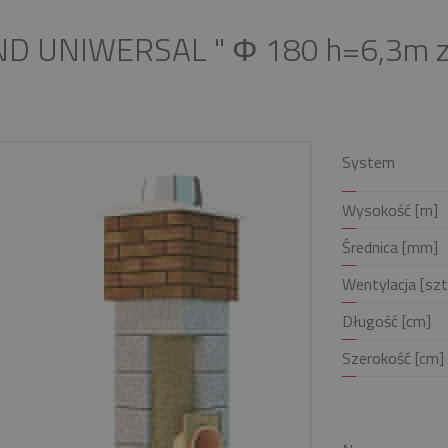
ND UNIWERSAL " Φ 180 h=6,3m z
System
Wysokość [m]
Średnica [mm]
Wentylacja [szt
Długość [cm]
Szerokość [cm]