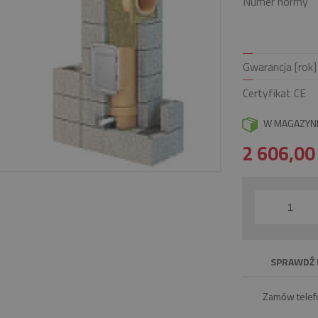
Numer normy
Gwarancja [rok]
Certyfikat CE
W MAGAZYN
2 606,0
SPRAWDŹ 
Zamów telef