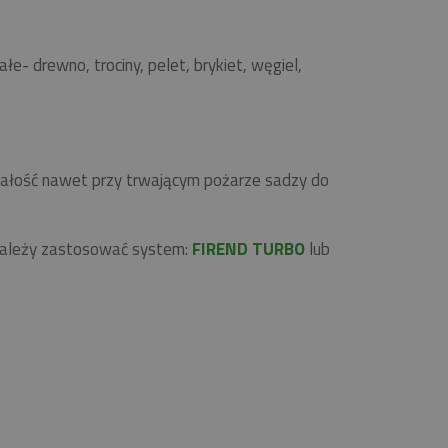
 drewno, trociny, pelet, brykiet, węgiel,
rwałość nawet przy trwającym pożarze sadzy do
 należy zastosować system:
FIREND TURBO
lub