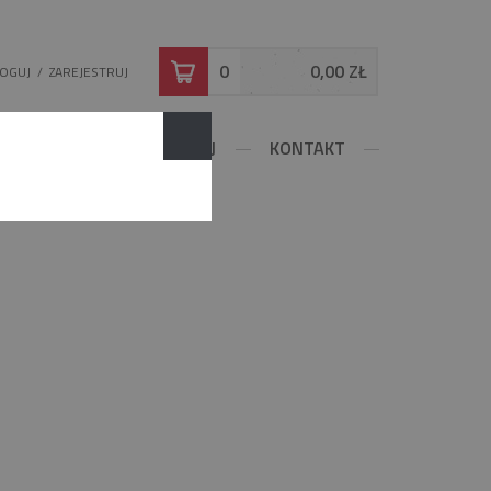
0
0,00 ZŁ
LOGUJ
/
ZAREJESTRUJ
DOWLANE
KONFIGURUJ
KONTAKT