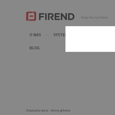
O NAS
SYSTEMY KOMINOWE
MET
BLOG
PRODUKT
Znajdujesz się w:
strona główna