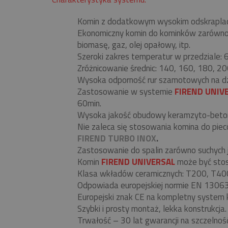
Komin z dodatkowym wysokim odskrapla
Ekonomiczny komin do kominków zarówno be
biomasę, gaz, olej opałowy, itp.
Szeroki zakres temperatur w przedziale:
Zróżnicowanie średnic: 140, 160, 180, 20
Wysoka odporność rur szamotowych na d
Zastosowanie w systemie
FIREND UNIV
60min.
Wysoka jakość obudowy keramzyto-beto
Nie zaleca się stosowania komina do pi
FIREND TURBO INOX
.
Zastosowanie do spalin zarówno suchych j
Komin
FIREND UNIVERSAL
może być stos
Klasa wkładów ceramicznych: T200, T40
Odpowiada europejskiej normie EN 130
Europejski znak CE na kompletny system 
Szybki i prosty montaż, lekka konstrukcja.
Trwałość – 30 lat gwarancji na szczelnoś