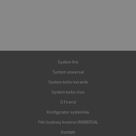
INFOLINIA
+48 697 100 643
E-MAIL
BIURO@FIREND.PL
GWARANCJA
30 LAT
System fire
System universal
System turbo keramik
System turbo inox
O Firend
Konfigurator systemów
Film budowy komina UNIWERSAL
Kontakt