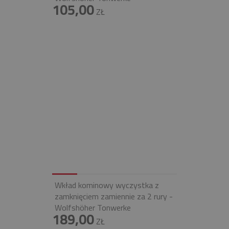
105,00
ZŁ
Wkład kominowy wyczystka z
zamknięciem zamiennie za 2 rury -
Wolfshöher Tonwerke
189,00
ZŁ