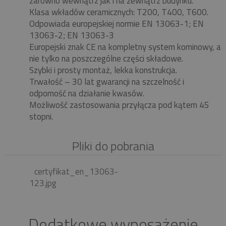
zarówno wewnątrz jak i na zewnątrz budynku.
Klasa wkładów ceramicznych: T200, T400, T600.
Odpowiada europejskiej normie EN 13063-1; EN
13063-2; EN 13063-3
Europejski znak CE na kompletny system kominowy, a
nie tylko na poszczególne części składowe.
Szybki i prosty montaż, lekka konstrukcja.
Trwałość – 30 lat gwarancji na szczelność i
odporność na działanie kwasów.
Możliwość zastosowania przyłącza pod kątem 45
stopni.
Pliki do pobrania
certyfikat_en_13063-
123.jpg
Dodatkowe wyposażenie