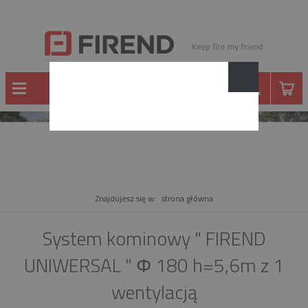
PRODUKT
Znajdujesz się w:
strona główna
System kominowy " FIREND
UNIWERSAL " Φ 180 h=5,6m z 1
wentylacją