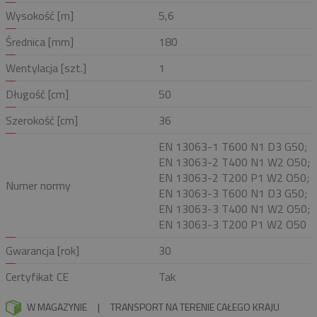
Wysokość [m]
5,6
Średnica [mm]
180
Wentylacja [szt.]
1
Długość [cm]
50
Szerokość [cm]
36
EN 13063-1 T600 N1 D3 G50;
EN 13063-2 T400 N1 W2 O50;
EN 13063-2 T200 P1 W2 O50;
Numer normy
EN 13063-3 T600 N1 D3 G50;
EN 13063-3 T400 N1 W2 O50;
EN 13063-3 T200 P1 W2 O50
Gwarancja [rok]
30
Certyfikat CE
Tak
W MAGAZYNIE
|
TRANSPORT NA TERENIE CAŁEGO KRAJU