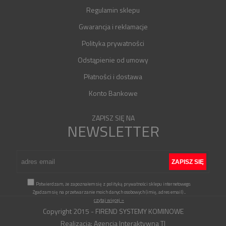
Regulamin sklepu
Gwarancja i reklamacje
Polityka prywatności
Odstąpienie od umowy
Płatności i dostawa
Konto Bankowe
ZAPISZ SIĘ NA
NEWSLETTER
Potwierdzam, że zapoznałem się z polityką prywatności sklepu internetowego.
Zgadzam się na przetwarzanie moich danych osobowych (imię, adres email)
...
czytaj więcej »
Copyright 2015 - FIREND SYSTEMY KOMINOWE
Realizacja:
Agencja Interaktywna TI