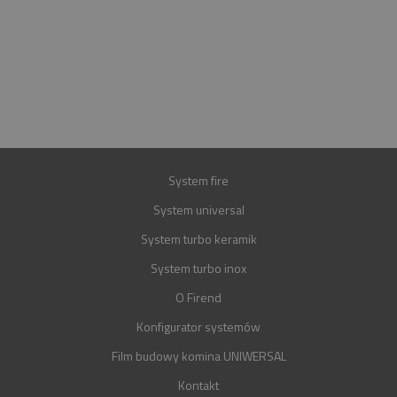
INFOLINIA
+48 697 100 643
E-MAIL
BIURO@FIREND.PL
GWARANCJA
30 LAT
System fire
System universal
System turbo keramik
System turbo inox
O Firend
Konfigurator systemów
Film budowy komina UNIWERSAL
Kontakt