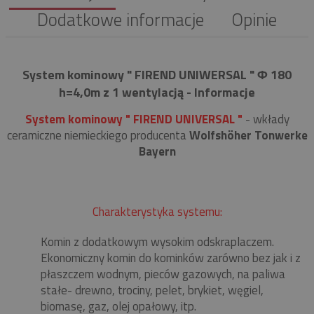
Dodatkowe informacje
Opinie
System kominowy " FIREND UNIWERSAL " Φ 180
h=4,0m z 1 wentylacją - Informacje
System kominowy " FIREND UNIVERSAL "
- wkłady
ceramiczne niemieckiego producenta
Wolfshöher Tonwerke
Bayern
Charakterystyka systemu:
Komin z dodatkowym wysokim odskraplaczem.
Ekonomiczny komin do kominków zarówno bez jak i z
płaszczem wodnym, pieców gazowych, na paliwa
stałe- drewno, trociny, pelet, brykiet, węgiel,
biomasę, gaz, olej opałowy, itp.