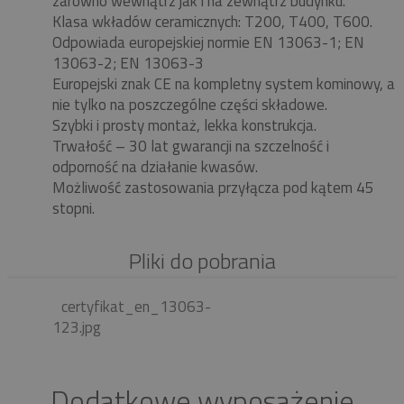
zarówno wewnątrz jak i na zewnątrz budynku.
Klasa wkładów ceramicznych: T200, T400, T600.
Odpowiada europejskiej normie EN 13063-1; EN
13063-2; EN 13063-3
Europejski znak CE na kompletny system kominowy, a
nie tylko na poszczególne części składowe.
Szybki i prosty montaż, lekka konstrukcja.
Trwałość – 30 lat gwarancji na szczelność i
odporność na działanie kwasów.
Możliwość zastosowania przyłącza pod kątem 45
stopni.
Pliki do pobrania
certyfikat_en_13063-
123.jpg
Dodatkowe wyposażenie