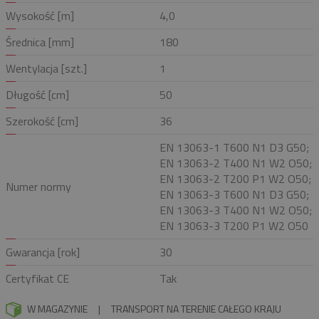
Wysokość [m]
4,0
Średnica [mm]
180
Wentylacja [szt.]
1
Długość [cm]
50
Szerokość [cm]
36
EN 13063-1 T600 N1 D3 G50;
EN 13063-2 T400 N1 W2 O50;
EN 13063-2 T200 P1 W2 O50;
Numer normy
EN 13063-3 T600 N1 D3 G50;
EN 13063-3 T400 N1 W2 O50;
EN 13063-3 T200 P1 W2 O50
Gwarancja [rok]
30
Certyfikat CE
Tak
W MAGAZYNIE
|
TRANSPORT NA TERENIE CAŁEGO KRAJU