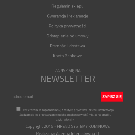
Regulamin sklepu
Gwarancja i reklamacje
Polityka prywatności
Odstąpienie od umowy
Płatności i dostawa
Konto Bankowe
ZAPISZ SIĘ NA
NEWSLETTER
Potwierdzam, że zapoznałem się z polityką prywatności sklepu internetowego.
Zgadzam się na przetwarzanie moich danych osobowych (imię, adres email)
...
czytaj więcej »
Copyright 2015 - FIREND SYSTEMY KOMINOWE
Realizacja:
Agencja Interaktywna TI