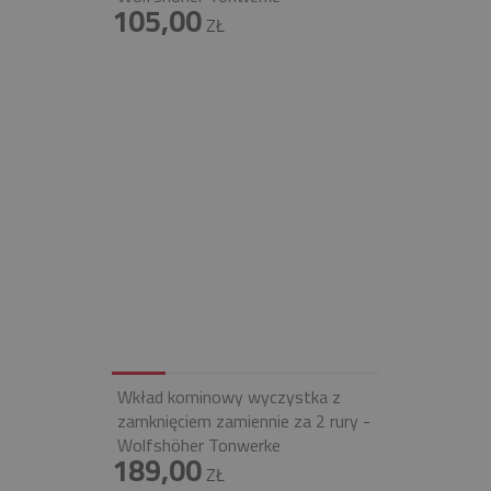
105,00
ZŁ
Wkład kominowy wyczystka z
zamknięciem zamiennie za 2 rury -
Wolfshöher Tonwerke
189,00
ZŁ