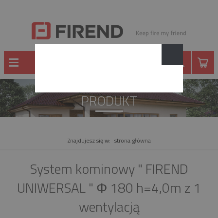
PRODUKT
Znajdujesz się w:
strona główna
System kominowy " FIREND
UNIWERSAL " Φ 180 h=4,0m z 1
wentylacją