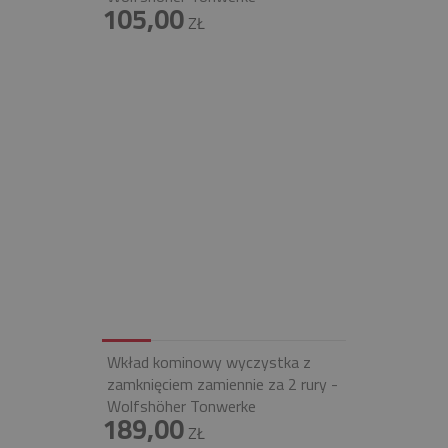
105,00
ZŁ
Wkład kominowy wyczystka z
zamknięciem zamiennie za 2 rury -
Wolfshöher Tonwerke
189,00
ZŁ