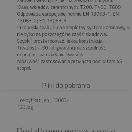
zarówno wewnątrz jak i na zewnątrz budynku.
Klasa wkładów ceramicznych: T200, T400, T600.
Odpowiada europejskiej normie EN 13063-1; EN
13063-2; EN 13063-3
Europejski znak CE na kompletny system kominowy, a
nie tylko na poszczególne części składowe.
Szybki i prosty montaż, lekka konstrukcja.
Trwałość – 30 lat gwarancji na szczelność i
odporność na działanie kwasów.
Możliwość zastosowania przyłącza pod kątem 45
stopni.
Pliki do pobrania
certyfikat_en_13063-
123.jpg
Dodatkowe wyposażenie