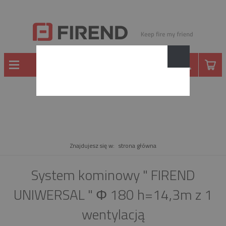
PRODUKT
Znajdujesz się w:
strona główna
System kominowy " FIREND
UNIWERSAL " Φ 180 h=14,3m z 1
wentylacją