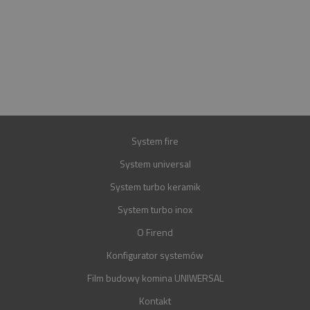
INFOLINIA
+48 697 100 643
E-MAIL
BIURO@FIREND.PL
GWARANCJA
30 LAT
System fire
System universal
System turbo keramik
System turbo inox
O Firend
Konfigurator systemów
Film budowy komina UNIWERSAL
Kontakt