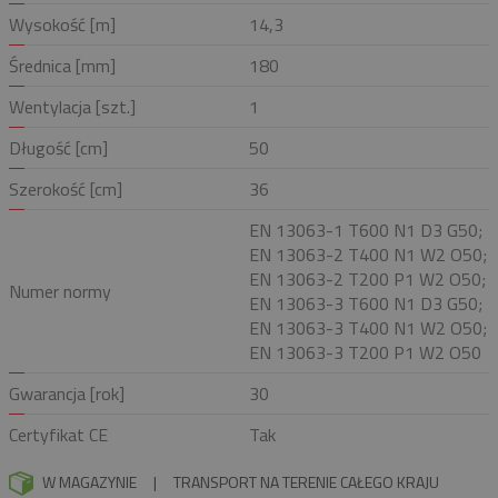
Wysokość [m]
14,3
Średnica [mm]
180
Wentylacja [szt.]
1
Długość [cm]
50
Szerokość [cm]
36
EN 13063-1 T600 N1 D3 G50;
EN 13063-2 T400 N1 W2 O50;
EN 13063-2 T200 P1 W2 O50;
Numer normy
EN 13063-3 T600 N1 D3 G50;
EN 13063-3 T400 N1 W2 O50;
EN 13063-3 T200 P1 W2 O50
Gwarancja [rok]
30
Certyfikat CE
Tak
W MAGAZYNIE
|
TRANSPORT NA TERENIE CAŁEGO KRAJU