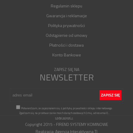
Regulamin sklepu
Gwarancja i reklamacje
Polityka prywatności
Odstąpienie od umowy
Płatności i dostawa
Konto Bankowe
ZAPISZ SIĘ NA
NEWSLETTER
Potwierdzam, że zapoznałem się z polityką prywatności sklepu internetowego.
Zgadzam się na przetwarzanie moich danych osobowych (imię, adres email)
...
czytaj więcej »
Copyright 2015 - FIREND SYSTEMY KOMINOWE
Realizacja:
Agencja Interaktywna TI