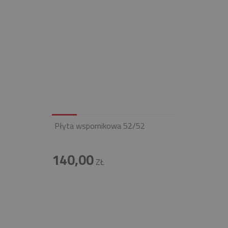
Płyta wspornikowa 52/52
140,00
ZŁ
INFOLINIA
+48 697 100 643