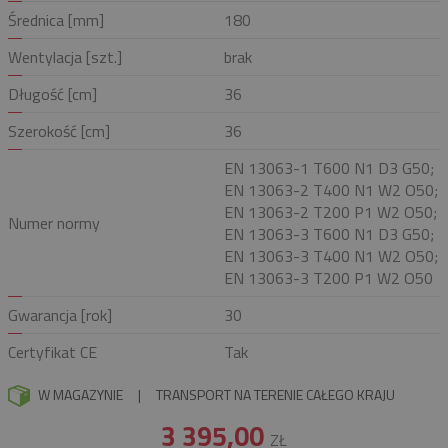
Średnica [mm]
180
Wentylacja [szt.]
brak
Długość [cm]
36
Szerokość [cm]
36
EN 13063-1 T600 N1 D3 G50;
EN 13063-2 T400 N1 W2 O50;
EN 13063-2 T200 P1 W2 O50;
Numer normy
EN 13063-3 T600 N1 D3 G50;
EN 13063-3 T400 N1 W2 O50;
EN 13063-3 T200 P1 W2 O50
Gwarancja [rok]
30
Certyfikat CE
Tak
W MAGAZYNIE
|
TRANSPORT NA TERENIE CAŁEGO KRAJU
3 395,00
ZŁ