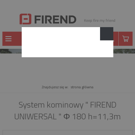
PRODUKT
Znajdujesz się w:
strona główna
System kominowy " FIREND
UNIWERSAL " Φ 180 h=11,3m