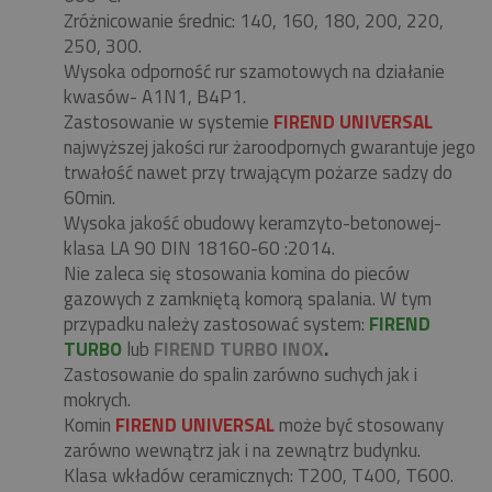
Zróżnicowanie średnic: 140, 160, 180, 200, 220,
250, 300.
Wysoka odporność rur szamotowych na działanie
kwasów- A1N1, B4P1.
Zastosowanie w systemie
FIREND UNIVERSAL
najwyższej jakości rur żaroodpornych gwarantuje jego
trwałość nawet przy trwającym pożarze sadzy do
60min.
Wysoka jakość obudowy keramzyto-betonowej-
klasa LA 90 DIN 18160-60 :2014.
Nie zaleca się stosowania komina do pieców
gazowych z zamkniętą komorą spalania. W tym
przypadku należy zastosować system:
FIREND
TURBO
lub
FIREND TURBO INOX
.
Zastosowanie do spalin zarówno suchych jak i
mokrych.
Komin
FIREND UNIVERSAL
może być stosowany
zarówno wewnątrz jak i na zewnątrz budynku.
Klasa wkładów ceramicznych: T200, T400, T600.