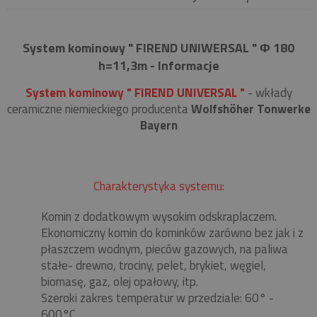
System kominowy " FIREND UNIWERSAL " Φ 180
h=11,3m - Informacje
System kominowy " FIREND UNIVERSAL "
- wkłady
ceramiczne niemieckiego producenta
Wolfshöher Tonwerke
Bayern
Charakterystyka systemu:
Komin z dodatkowym wysokim odskraplaczem.
Ekonomiczny komin do kominków zarówno bez jak i z
płaszczem wodnym, pieców gazowych, na paliwa
stałe- drewno, trociny, pelet, brykiet, węgiel,
biomasę, gaz, olej opałowy, itp.
Szeroki zakres temperatur w przedziale: 60° -
600°C.