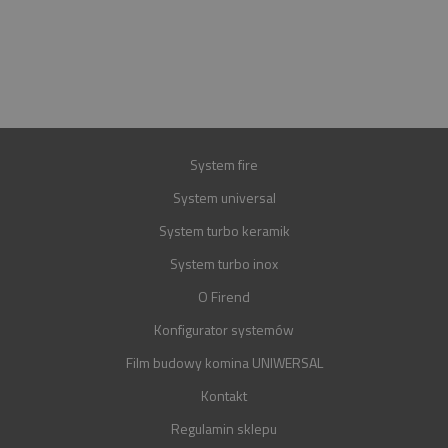
E-MAIL
BIURO@FIREND.PL
GWARANCJA
30 LAT
System fire
System universal
System turbo keramik
System turbo inox
O Firend
Konfigurator systemów
Film budowy komina UNIWERSAL
Kontakt
Regulamin sklepu