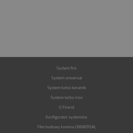
INFOLINIA
+48 697 100 643
E-MAIL
BIURO@FIREND.PL
GWARANCJA
30 LAT
System fire
System universal
System turbo keramik
System turbo inox
O Firend
Konfigurator systemów
Film budowy komina UNIWERSAL