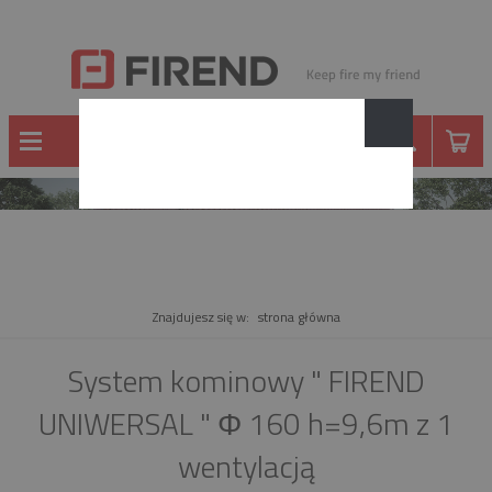
PRODUKT
Znajdujesz się w:
strona główna
System kominowy " FIREND
UNIWERSAL " Φ 160 h=9,6m z 1
wentylacją