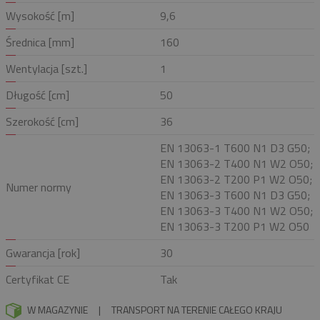
Wysokość [m]
9,6
Średnica [mm]
160
Wentylacja [szt.]
1
Długość [cm]
50
Szerokość [cm]
36
EN 13063-1 T600 N1 D3 G50;
EN 13063-2 T400 N1 W2 O50;
EN 13063-2 T200 P1 W2 O50;
Numer normy
EN 13063-3 T600 N1 D3 G50;
EN 13063-3 T400 N1 W2 O50;
EN 13063-3 T200 P1 W2 O50
Gwarancja [rok]
30
Certyfikat CE
Tak
W MAGAZYNIE
|
TRANSPORT NA TERENIE CAŁEGO KRAJU