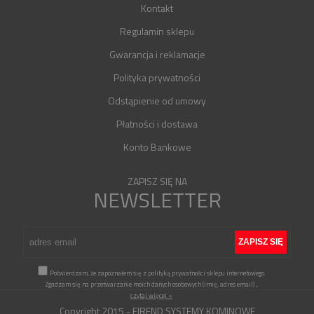
Kontakt
Regulamin sklepu
Gwarancja i reklamacje
Polityka prywatności
Odstąpienie od umowy
Płatności i dostawa
Konto Bankowe
ZAPISZ SIĘ NA
NEWSLETTER
Potwierdzam, że zapoznałem się z polityką prywatności sklepu internetowego.
Zgadzam się na przetwarzanie moich danych osobowych (imię, adres email)
...
czytaj więcej »
Copyright 2015 - FIREND SYSTEMY KOMINOWE