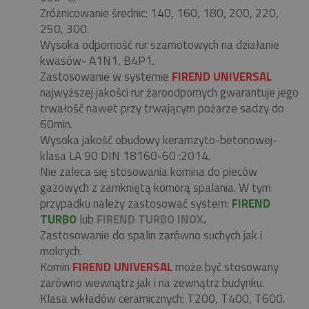
Zróżnicowanie średnic: 140, 160, 180, 200, 220,
250, 300.
Wysoka odporność rur szamotowych na działanie
kwasów- A1N1, B4P1.
Zastosowanie w systemie
FIREND UNIVERSAL
najwyższej jakości rur żaroodpornych gwarantuje jego
trwałość nawet przy trwającym pożarze sadzy do
60min.
Wysoka jakość obudowy keramzyto-betonowej-
klasa LA 90 DIN 18160-60 :2014.
Nie zaleca się stosowania komina do pieców
gazowych z zamkniętą komorą spalania. W tym
przypadku należy zastosować system:
FIREND
TURBO
lub
FIREND TURBO INOX
.
Zastosowanie do spalin zarówno suchych jak i
mokrych.
Komin
FIREND UNIVERSAL
może być stosowany
zarówno wewnątrz jak i na zewnątrz budynku.
Klasa wkładów ceramicznych: T200, T400, T600.