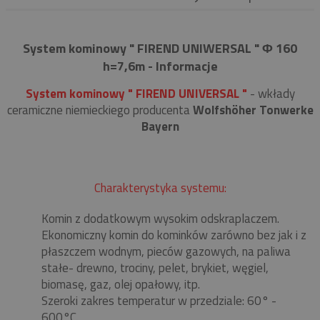
System kominowy " FIREND UNIWERSAL " Φ 160
h=7,6m - Informacje
System kominowy " FIREND UNIVERSAL "
- wkłady
ceramiczne niemieckiego producenta
Wolfshöher Tonwerke
Bayern
Charakterystyka systemu:
Komin z dodatkowym wysokim odskraplaczem.
Ekonomiczny komin do kominków zarówno bez jak i z
płaszczem wodnym, pieców gazowych, na paliwa
stałe- drewno, trociny, pelet, brykiet, węgiel,
biomasę, gaz, olej opałowy, itp.
Szeroki zakres temperatur w przedziale: 60° -
600°C.