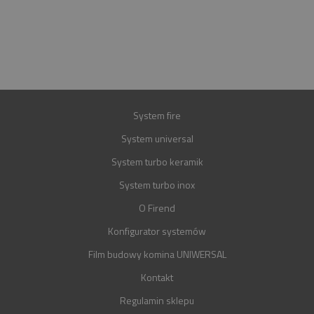
E-MAIL
BIURO@FIREND.PL
GWARANCJA
30 LAT
System fire
System universal
System turbo keramik
System turbo inox
O Firend
Konfigurator systemów
Film budowy komina UNIWERSAL
Kontakt
Regulamin sklepu