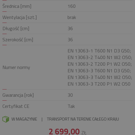
Średnica [mm]
160
Wentylacja [szt.]
brak
Długość [cm]
36
Szerokość [cm]
36
EN 13063-1 T600 N1 D3 G50;
EN 13063-2 T400 N1 W2 O50;
EN 13063-2 T200 P1 W2 O50;
Numer normy
EN 13063-3 T600 N1 D3 G50;
EN 13063-3 T400 N1 W2 O50;
EN 13063-3 T200 P1 W2 O50
Gwarancja [rok]
30
Certyfikat CE
Tak
W MAGAZYNIE
|
TRANSPORT NA TERENIE CAŁEGO KRAJU
2 699,00
ZŁ