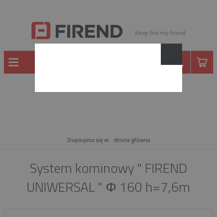
PRODUKT
Znajdujesz się w:
strona główna
System kominowy " FIREND
UNIWERSAL " Φ 160 h=7,6m