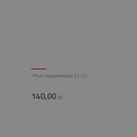
Płyta wspornikowa 52/52
140,00
ZŁ
INFOLINIA
+48 697 100 643