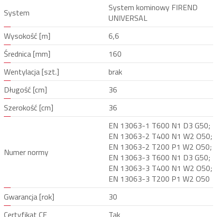
System kominowy FIREND
System
UNIVERSAL
Wysokość [m]
6,6
Średnica [mm]
160
Wentylacja [szt.]
brak
Długość [cm]
36
Szerokość [cm]
36
EN 13063-1 T600 N1 D3 G50;
EN 13063-2 T400 N1 W2 O50;
EN 13063-2 T200 P1 W2 O50;
Numer normy
EN 13063-3 T600 N1 D3 G50;
EN 13063-3 T400 N1 W2 O50;
EN 13063-3 T200 P1 W2 O50
Gwarancja [rok]
30
Certyfikat CE
Tak