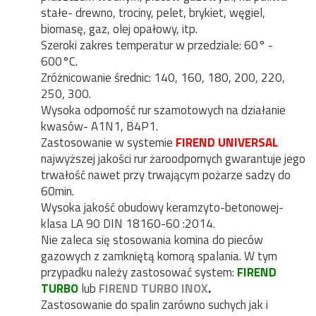
stałe- drewno, trociny, pelet, brykiet, węgiel,
biomasę, gaz, olej opałowy, itp.
Szeroki zakres temperatur w przedziale: 60° -
600°C.
Zróżnicowanie średnic: 140, 160, 180, 200, 220,
250, 300.
Wysoka odporność rur szamotowych na działanie
kwasów- A1N1, B4P1.
Zastosowanie w systemie
FIREND UNIVERSAL
najwyższej jakości rur żaroodpornych gwarantuje jego
trwałość nawet przy trwającym pożarze sadzy do
60min.
Wysoka jakość obudowy keramzyto-betonowej-
klasa LA 90 DIN 18160-60 :2014.
Nie zaleca się stosowania komina do pieców
gazowych z zamkniętą komorą spalania. W tym
przypadku należy zastosować system:
FIREND
TURBO
lub
FIREND TURBO INOX
.
Zastosowanie do spalin zarówno suchych jak i