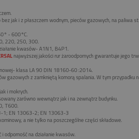
czem.
z jak i z płaszczem wodnym, pieców gazowych, na paliwa stałe-
 60° - 600°C.
0, 220, 250, 300.
ziałanie kwasów- A1N1, B4P1.
ERSAL
najwyższej jakości rur żaroodpornych gwarantuje jego t
nowej- klasa LA 90 DIN 18160-60 :2014.
eców gazowych z zamkniętą komorą spalania. W tym przypadku
ak i mokrych.
owany zarówno wewnątrz jak i na zewnątrz budynku.
0, T600.
63-1; EN 13063-2; EN 13063-3
kominowy, a nie tylko na poszczególne części składowe.
ć i odporność na działanie kwasów.