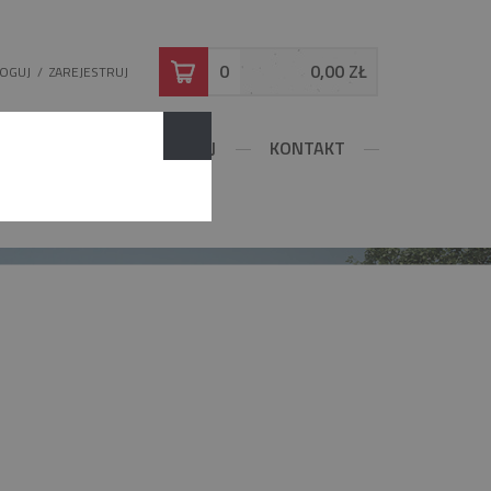
0
0,00 ZŁ
LOGUJ
/
ZAREJESTRUJ
DOWLANE
KONFIGURUJ
KONTAKT