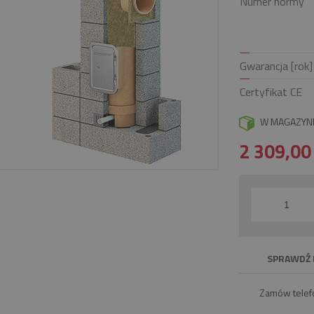
Numer normy
Gwarancja [rok]
Certyfikat CE
W MAGAZYN
2 309,0
SPRAWDŹ 
Zamów telef