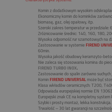
Komin z dodatkowym wysokim odskrapla
Ekonomiczny komin do kominków zarówno be
biomasę, gaz, olej opałowy, itp.
Szeroki zakres temperatur w przedziale:
Zróżnicowanie średnic: 140, 160, 180, 20
Wysoka odporność rur szamotowych na d
Zastosowanie w systemie
FIREND UNIV
60min.
Wysoka jakość obudowy keramzyto-beto
Nie zaleca się stosowania komina do pi
FIREND TURBO INOX
.
Zastosowanie do spalin zarówno suchych j
Komin
FIREND UNIVERSAL
może być stos
Klasa wkładów ceramicznych: T200, T40
Odpowiada europejskiej normie EN 130
Europejski znak CE na kompletny system 
Szybki i prosty montaż, lekka konstrukcja.
Trwałość – 30 lat gwarancji na szczelnoś