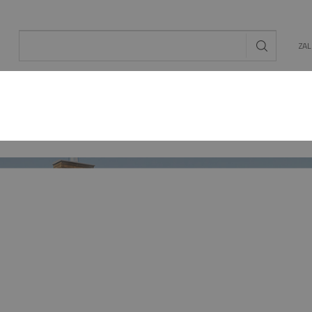
ZA
AL
OGRÓD
ENERGIA ODNAWIALNA
MAT. BU