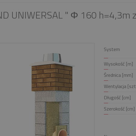
ND UNIWERSAL " Φ 160 h=4,3m z
System
Wysokość [m]
Średnica [mm]
Wentylacja [szt
Długość [cm]
Szerokość [cm]