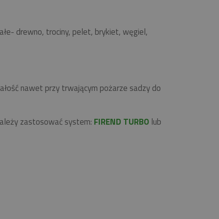
 drewno, trociny, pelet, brykiet, węgiel,
rwałość nawet przy trwającym pożarze sadzy do
 należy zastosować system:
FIREND TURBO
lub