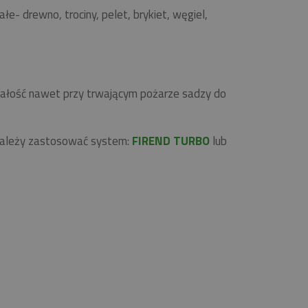
 drewno, trociny, pelet, brykiet, węgiel,
rwałość nawet przy trwającym pożarze sadzy do
 należy zastosować system:
FIREND TURBO
lub