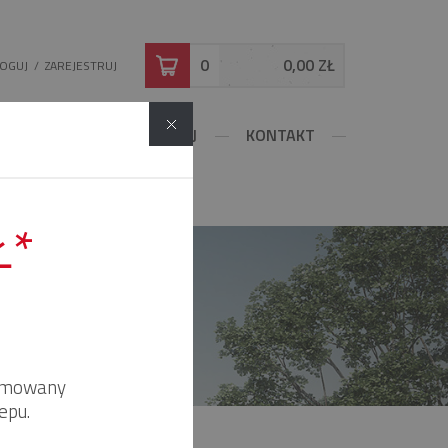
0
0,00 ZŁ
LOGUJ
/
ZAREJESTRUJ
DOWLANE
KONFIGURUJ
KONTAKT
Ł*
!
ormowany
epu.