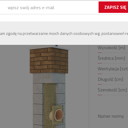
END UNIWERSAL " Φ 160 h=15,0m
am zgodę na przetwarzanie moich danych osobowych wg. postanowień r
System
Wysokość [m]
Średnica [mm]
Wentylacja [szt
Długość [cm]
Szerokość [cm]
Numer normy