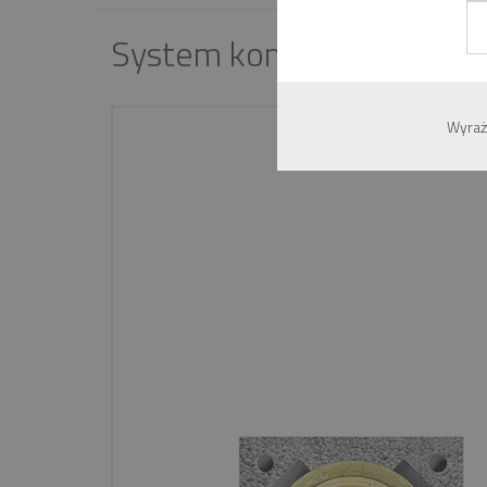
System kominowy " FIR
Wyraż