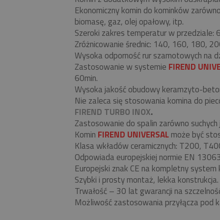
Ekonomiczny komin do kominków zarówno be
biomasę, gaz, olej opałowy, itp.
Szeroki zakres temperatur w przedziale:
Zróżnicowanie średnic: 140, 160, 180, 20
Wysoka odporność rur szamotowych na d
Zastosowanie w systemie
FIREND UNIV
60min.
Wysoka jakość obudowy keramzyto-beto
Nie zaleca się stosowania komina do pi
FIREND TURBO INOX
.
Zastosowanie do spalin zarówno suchych j
Komin
FIREND UNIVERSAL
może być stos
Klasa wkładów ceramicznych: T200, T40
Odpowiada europejskiej normie EN 130
Europejski znak CE na kompletny system 
Szybki i prosty montaż, lekka konstrukcja.
Trwałość – 30 lat gwarancji na szczelnoś
Możliwość zastosowania przyłącza pod k