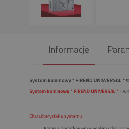
Informacje
Param
System kominowy " FIREND UNIWERSAL " Φ
System kominowy " FIREND UNIVERSAL "
- wk
Charakterystyka systemu:
Komin z dodatkowym wysokim odskrapla