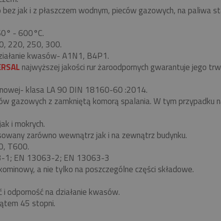
z jak i z płaszczem wodnym, pieców gazowych, na paliwa stałe-
 60° - 600°C.
0, 220, 250, 300.
ziałanie kwasów- A1N1, B4P1.
ERSAL
najwyższej jakości rur żaroodpornych gwarantuje jego t
nowej- klasa LA 90 DIN 18160-60 :2014.
eców gazowych z zamkniętą komorą spalania. W tym przypadku
ak i mokrych.
owany zarówno wewnątrz jak i na zewnątrz budynku.
0, T600.
63-1; EN 13063-2; EN 13063-3
kominowy, a nie tylko na poszczególne części składowe.
ć i odporność na działanie kwasów.
ątem 45 stopni.