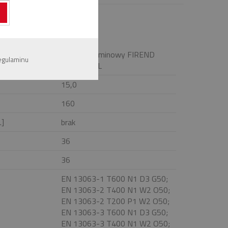
System kominowy FIREND
egulaminu
UNIVERSAL
15,0
160
.]
brak
36
36
EN 13063-1 T600 N1 D3 G50;
EN 13063-2 T400 N1 W2 O50;
EN 13063-2 T200 P1 W2 O50;
EN 13063-3 T600 N1 D3 G50;
EN 13063-3 T400 N1 W2 O50;