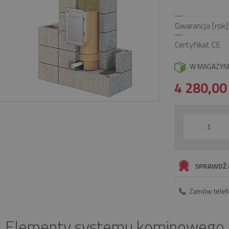
Gwarancja [rok]
Certyfikat CE
W MAGAZYN
4 280,0
SPRAWDŹ 
Zamów telef
Elementy systemu kominowego