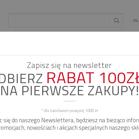
ZA
AL
OGRÓD
ENERGIA ODNAWIALNA
MAT. BU
Zapisz się na newsletter
RABAT 100Z
DBIERZ
NA PIERWSZE ZAKUPY
* dla zamówień powyżej 1000 zł
ąc się do naszego Newslettera, będziesz na bieżąco inf
romocjach, nowościach i akcjach specjalnych naszego skl