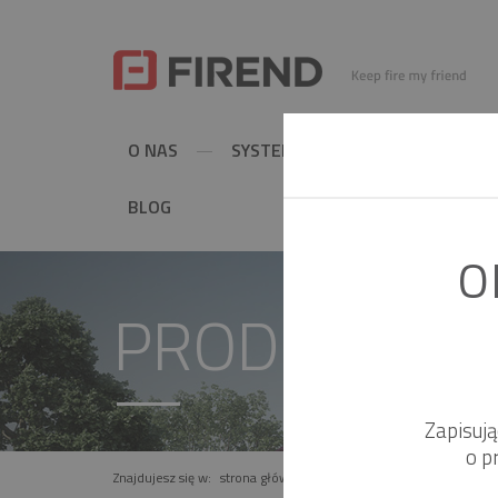
O NAS
SYSTEMY KOMINOWE
MET
BLOG
O
PRODUKT
Zapisuj
o p
Znajdujesz się w:
strona główna