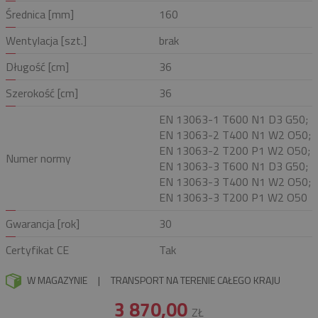
Średnica [mm]
160
Wentylacja [szt.]
brak
Długość [cm]
36
Szerokość [cm]
36
EN 13063-1 T600 N1 D3 G50;
EN 13063-2 T400 N1 W2 O50;
EN 13063-2 T200 P1 W2 O50;
Numer normy
EN 13063-3 T600 N1 D3 G50;
EN 13063-3 T400 N1 W2 O50;
EN 13063-3 T200 P1 W2 O50
Gwarancja [rok]
30
Certyfikat CE
Tak
W MAGAZYNIE
|
TRANSPORT NA TERENIE CAŁEGO KRAJU
3 870,00
ZŁ