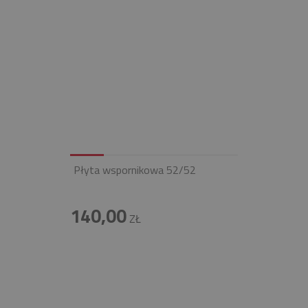
Płyta wspornikowa 52/52
140,00
ZŁ
INFOLINIA
+48 697 100 643