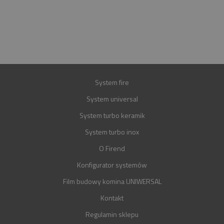
E-MAIL
BIURO@FIREND.PL
GWARANCJA
30 LAT
System fire
System universal
System turbo keramik
System turbo inox
O Firend
Konfigurator systemów
Film budowy komina UNIWERSAL
Kontakt
Regulamin sklepu