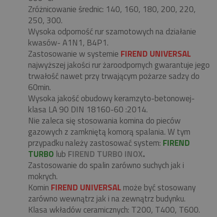
Zróżnicowanie średnic: 140, 160, 180, 200, 220,
250, 300.
Wysoka odporność rur szamotowych na działanie
kwasów- A1N1, B4P1.
Zastosowanie w systemie
FIREND UNIVERSAL
najwyższej jakości rur żaroodpornych gwarantuje jego
trwałość nawet przy trwającym pożarze sadzy do
60min.
Wysoka jakość obudowy keramzyto-betonowej-
klasa LA 90 DIN 18160-60 :2014.
Nie zaleca się stosowania komina do pieców
gazowych z zamkniętą komorą spalania. W tym
przypadku należy zastosować system:
FIREND
TURBO
lub
FIREND TURBO INOX
.
Zastosowanie do spalin zarówno suchych jak i
mokrych.
Komin
FIREND UNIVERSAL
może być stosowany
zarówno wewnątrz jak i na zewnątrz budynku.
Klasa wkładów ceramicznych: T200, T400, T600.