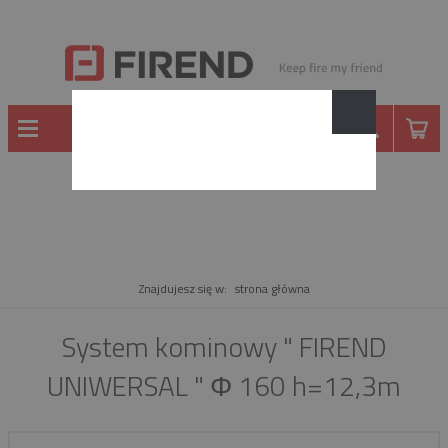
PRODUKT
Znajdujesz się w:
strona główna
System kominowy " FIREND
UNIWERSAL " Φ 160 h=12,3m