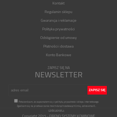
Kontakt
Regulamin sklepu
Gwarancja i reklamacje
Polityka prywatności
Odstąpienie od umowy
Płatności i dostawa
Konto Bankowe
ZAPISZ SIĘ NA
NEWSLETTER
Potwierdzam, że zapoznałem się z polityką prywatności sklepu internetowego.
Zgadzam się na przetwarzanie moich danych osobowych (imię, adres email)
...
czytaj więcej »
Copyright 2015 - FIREND SYSTEMY KOMINOWE