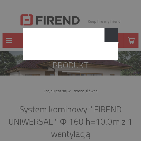
PRODUKT
Znajdujesz się w:
strona główna
System kominowy " FIREND
UNIWERSAL " Φ 160 h=10,0m z 1
wentylacją