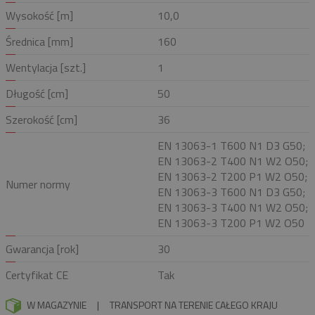
Wysokość [m]
10,0
Średnica [mm]
160
Wentylacja [szt.]
1
Długość [cm]
50
Szerokość [cm]
36
EN 13063-1 T600 N1 D3 G50;
EN 13063-2 T400 N1 W2 O50;
EN 13063-2 T200 P1 W2 O50;
Numer normy
EN 13063-3 T600 N1 D3 G50;
EN 13063-3 T400 N1 W2 O50;
EN 13063-3 T200 P1 W2 O50
Gwarancja [rok]
30
Certyfikat CE
Tak
W MAGAZYNIE
|
TRANSPORT NA TERENIE CAŁEGO KRAJU