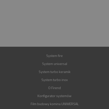
INFOLINIA
+48 697 100 643
E-MAIL
BIURO@FIREND.PL
GWARANCJA
30 LAT
System fire
System universal
System turbo keramik
System turbo inox
O Firend
Konfigurator systemów
Film budowy komina UNIWERSAL