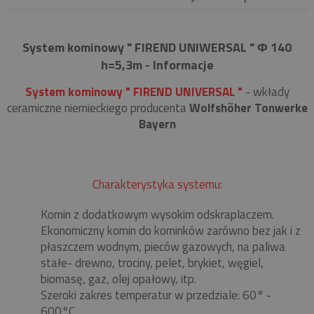
System kominowy " FIREND UNIWERSAL " Φ 140
h=5,3m - Informacje
System kominowy " FIREND UNIVERSAL "
- wkłady
ceramiczne niemieckiego producenta
Wolfshöher Tonwerke
Bayern
Charakterystyka systemu:
Komin z dodatkowym wysokim odskraplaczem.
Ekonomiczny komin do kominków zarówno bez jak i z
płaszczem wodnym, pieców gazowych, na paliwa
stałe- drewno, trociny, pelet, brykiet, węgiel,
biomasę, gaz, olej opałowy, itp.
Szeroki zakres temperatur w przedziale: 60° -
600°C.