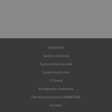
+48 697 100 643
E-MAIL
BIURO@FIREND.PL
GWARANCJA
30 LAT
System fire
System universal
System turbo keramik
System turbo inox
O Firend
Konfigurator systemów
Film budowy komina UNIWERSAL
Kontakt