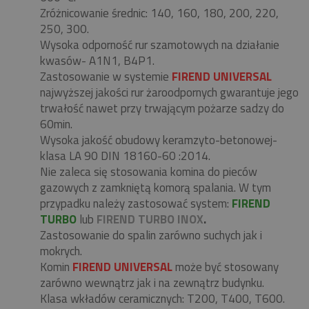
Zróżnicowanie średnic: 140, 160, 180, 200, 220,
250, 300.
Wysoka odporność rur szamotowych na działanie
kwasów- A1N1, B4P1.
Zastosowanie w systemie
FIREND UNIVERSAL
najwyższej jakości rur żaroodpornych gwarantuje jego
trwałość nawet przy trwającym pożarze sadzy do
60min.
Wysoka jakość obudowy keramzyto-betonowej-
klasa LA 90 DIN 18160-60 :2014.
Nie zaleca się stosowania komina do pieców
gazowych z zamkniętą komorą spalania. W tym
przypadku należy zastosować system:
FIREND
TURBO
lub
FIREND TURBO INOX
.
Zastosowanie do spalin zarówno suchych jak i
mokrych.
Komin
FIREND UNIVERSAL
może być stosowany
zarówno wewnątrz jak i na zewnątrz budynku.
Klasa wkładów ceramicznych: T200, T400, T600.