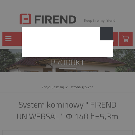
PRODUKT
Znajdujesz się w:
strona główna
System kominowy " FIREND
UNIWERSAL " Φ 140 h=5,3m