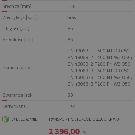
Średnica [mm]
140
Wentylacja [szt.]
brak
Długość [cm]
36
Szerokość [cm]
36
EN 13063-1 T600 N1 D3 G50;
EN 13063-2 T400 N1 W2 O50;
EN 13063-2 T200 P1 W2 O50;
Numer normy
EN 13063-3 T600 N1 D3 G50;
EN 13063-3 T400 N1 W2 O50;
EN 13063-3 T200 P1 W2 O50
Gwarancja [rok]
30
Certyfikat CE
Tak
W MAGAZYNIE
|
TRANSPORT NA TERENIE CAŁEGO KRAJU
2 396,00
ZŁ