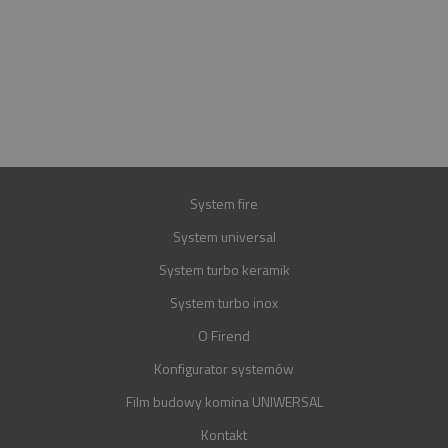
INFOLINIA
+48 697 100 643
E-MAIL
BIURO@FIREND.PL
GWARANCJA
30 LAT
System fire
System universal
System turbo keramik
System turbo inox
O Firend
Konfigurator systemów
Film budowy komina UNIWERSAL
Kontakt