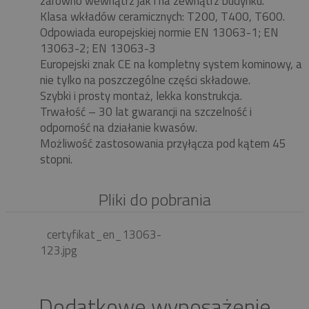
zarówno wewnątrz jak i na zewnątrz budynku.
Klasa wkładów ceramicznych: T200, T400, T600.
Odpowiada europejskiej normie EN 13063-1; EN
13063-2; EN 13063-3
Europejski znak CE na kompletny system kominowy, a
nie tylko na poszczególne części składowe.
Szybki i prosty montaż, lekka konstrukcja.
Trwałość – 30 lat gwarancji na szczelność i
odporność na działanie kwasów.
Możliwość zastosowania przyłącza pod kątem 45
stopni.
Pliki do pobrania
certyfikat_en_13063-
123.jpg
Dodatkowe wyposażenie