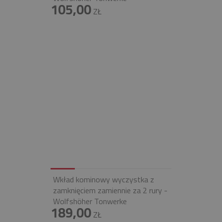
105,00
ZŁ
Wkład kominowy wyczystka z
zamknięciem zamiennie za 2 rury -
Wolfshöher Tonwerke
189,00
ZŁ