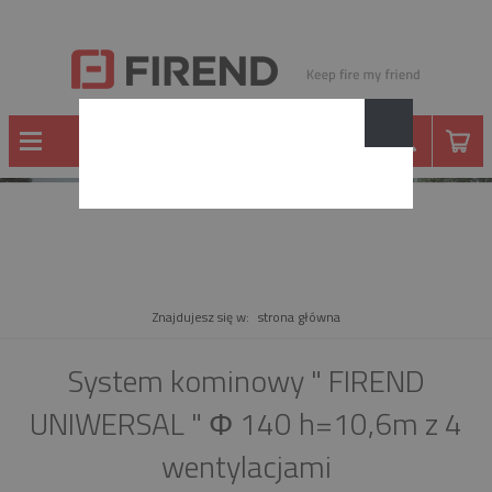
PRODUKT
Znajdujesz się w:
strona główna
System kominowy " FIREND
UNIWERSAL " Φ 140 h=10,6m z 4
wentylacjami