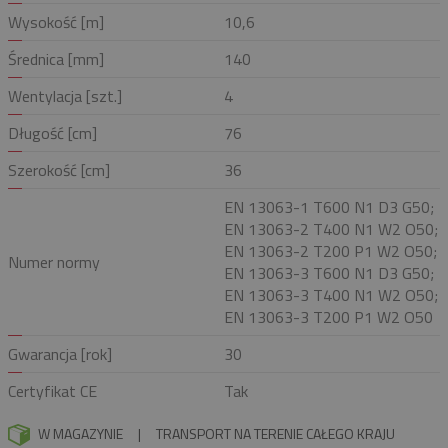
Wysokość [m]
10,6
Średnica [mm]
140
Wentylacja [szt.]
4
Długość [cm]
76
Szerokość [cm]
36
EN 13063-1 T600 N1 D3 G50;
EN 13063-2 T400 N1 W2 O50;
EN 13063-2 T200 P1 W2 O50;
Numer normy
EN 13063-3 T600 N1 D3 G50;
EN 13063-3 T400 N1 W2 O50;
EN 13063-3 T200 P1 W2 O50
Gwarancja [rok]
30
Certyfikat CE
Tak
W MAGAZYNIE
|
TRANSPORT NA TERENIE CAŁEGO KRAJU