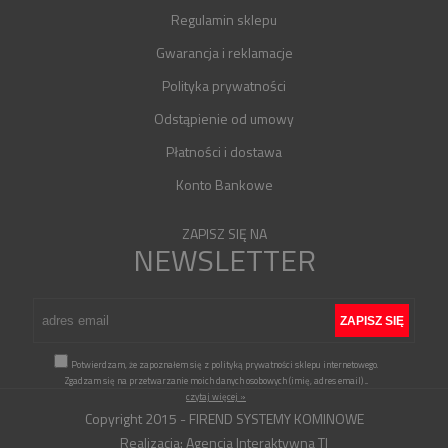
Regulamin sklepu
Gwarancja i reklamacje
Polityka prywatności
Odstąpienie od umowy
Płatności i dostawa
Konto Bankowe
ZAPISZ SIĘ NA
NEWSLETTER
Potwierdzam, że zapoznałem się z polityką prywatności sklepu internetowego.
Zgadzam się na przetwarzanie moich danych osobowych (imię, adres email)
...
czytaj więcej »
Copyright 2015 - FIREND SYSTEMY KOMINOWE
Realizacja:
Agencja Interaktywna TI