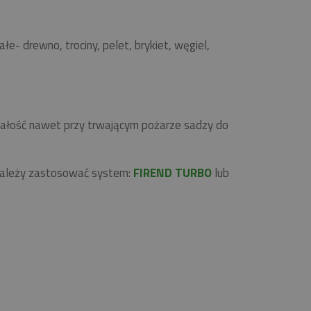
 drewno, trociny, pelet, brykiet, węgiel,
rwałość nawet przy trwającym pożarze sadzy do
 należy zastosować system:
FIREND TURBO
lub