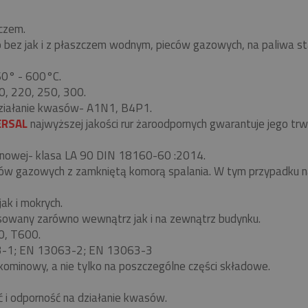
czem.
z jak i z płaszczem wodnym, pieców gazowych, na paliwa stałe-
 60° - 600°C.
0, 220, 250, 300.
ziałanie kwasów- A1N1, B4P1.
ERSAL
najwyższej jakości rur żaroodpornych gwarantuje jego t
nowej- klasa LA 90 DIN 18160-60 :2014.
eców gazowych z zamkniętą komorą spalania. W tym przypadku
ak i mokrych.
owany zarówno wewnątrz jak i na zewnątrz budynku.
0, T600.
63-1; EN 13063-2; EN 13063-3
kominowy, a nie tylko na poszczególne części składowe.
ć i odporność na działanie kwasów.