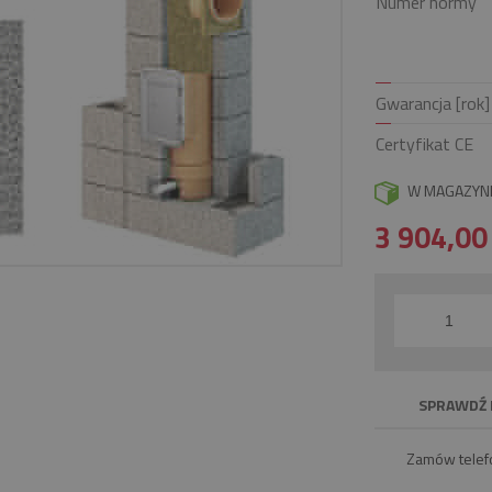
Numer normy
Gwarancja [rok]
Certyfikat CE
W MAGAZYN
3 904,0
SPRAWDŹ 
Zamów telef