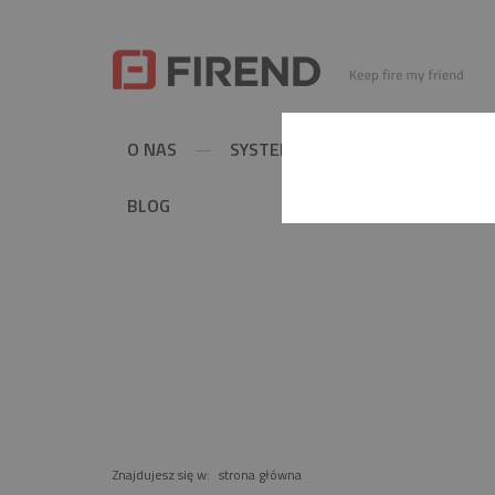
O NAS
SYSTEMY KOMINOWE
MET
BLOG
PRODUKT
Znajdujesz się w:
strona główna