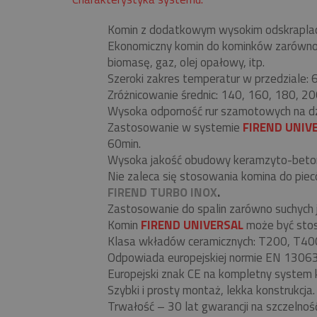
Komin z dodatkowym wysokim odskrapla
Ekonomiczny komin do kominków zarówno be
biomasę, gaz, olej opałowy, itp.
Szeroki zakres temperatur w przedziale:
Zróżnicowanie średnic: 140, 160, 180, 20
Wysoka odporność rur szamotowych na d
Zastosowanie w systemie
FIREND UNIV
60min.
Wysoka jakość obudowy keramzyto-beto
Nie zaleca się stosowania komina do pi
FIREND TURBO INOX
.
Zastosowanie do spalin zarówno suchych j
Komin
FIREND UNIVERSAL
może być stos
Klasa wkładów ceramicznych: T200, T40
Odpowiada europejskiej normie EN 130
Europejski znak CE na kompletny system 
Szybki i prosty montaż, lekka konstrukcja.
Trwałość – 30 lat gwarancji na szczelnoś