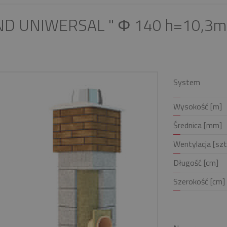
ND UNIWERSAL " Φ 140 h=10,3m 
System
Wysokość [m]
Średnica [mm]
Wentylacja [szt
Długość [cm]
Szerokość [cm]