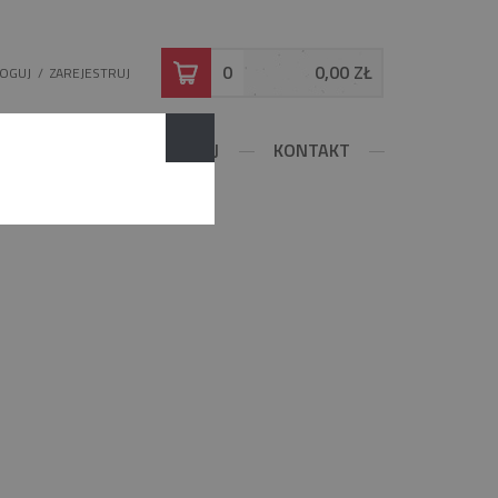
0
0,00 ZŁ
LOGUJ
/
ZAREJESTRUJ
DOWLANE
KONFIGURUJ
KONTAKT