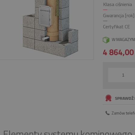
Klasa ciśnienia
Gwarancja [rok]
Certyfikat CE
W MAGAZYN
4 864,0
SPRAWDŹ 
Zamów telef
Elementy systemu kominowego