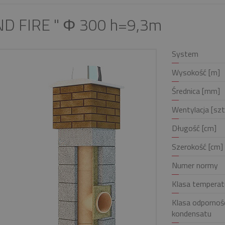
ND FIRE " Φ 300 h=9,3m
System
Wysokość [m]
Średnica [mm]
Wentylacja [szt
Długość [cm]
Szerokość [cm]
Numer normy
Klasa temperat
Klasa odpornośc
kondensatu