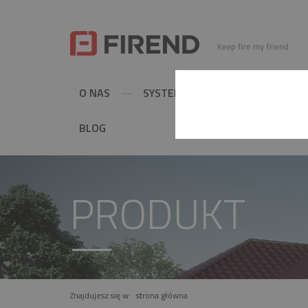
O NAS
SYSTEMY KOMINOWE
MET
BLOG
PRODUKT
Znajdujesz się w:
strona główna