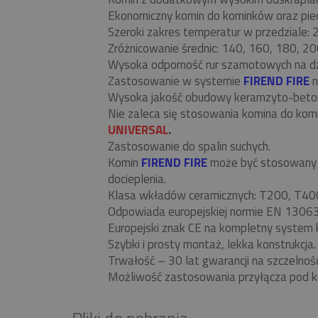
Ekonomiczny komin do kominków oraz piecó
Szeroki zakres temperatur w przedziale:
Zróżnicowanie średnic: 140, 160, 180, 20
Wysoka odporność rur szamotowych na d
Zastosowanie w systemie
FIREND FIRE
n
Wysoka jakość obudowy keramzyto-beto
Nie zaleca się stosowania komina do ko
UNIVERSAL
.
Zastosowanie do spalin suchych.
Komin
FIREND FIRE
może być stosowany w
docieplenia.
Klasa wkładów ceramicznych: T200, T40
Odpowiada europejskiej normie EN 13063
Europejski znak CE na kompletny system 
Szybki i prosty montaż, lekka konstrukcja.
Trwałość – 30 lat gwarancji na szczelnoś
Możliwość zastosowania przyłącza pod k
Pliki do pobrania