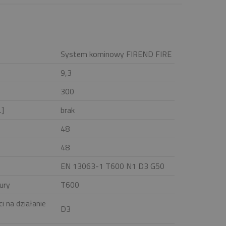
System kominowy FIREND FIRE
9,3
300
.]
brak
48
48
EN 13063-1 T600 N1 D3 G50
ury
T600
i na działanie
D3