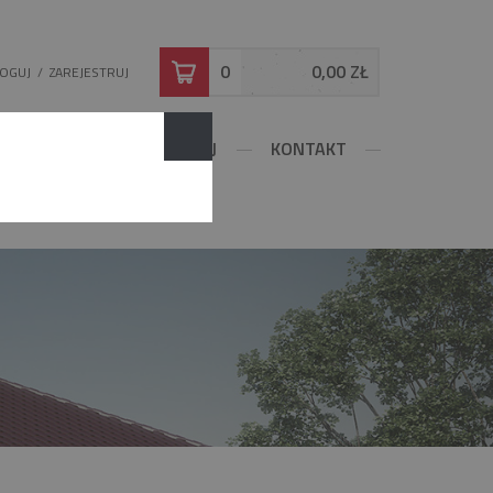
0
0,00 ZŁ
LOGUJ
/
ZAREJESTRUJ
DOWLANE
KONFIGURUJ
KONTAKT