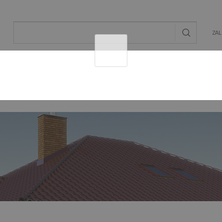
ZA
AL
OGRÓD
ENERGIA ODNAWIALNA
MAT. BU