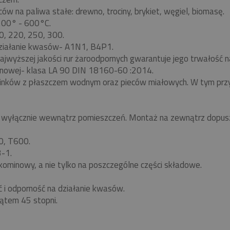
w na paliwa stałe: drewno, trociny, brykiet, węgiel, biomasę.
 200° - 600°C.
0, 220, 250, 300.
ziałanie kwasów- A1N1, B4P1.
ajwyższej jakości rur żaroodpornych gwarantuje jego trwałość
nowej- klasa LA 90 DIN 18160-60 :2014.
minków z płaszczem wodnym oraz pieców miałowych. W tym pr
yłącznie wewnątrz pomieszczeń. Montaż na zewnątrz dopuszc
0, T600.
-1.
kominowy, a nie tylko na poszczególne części składowe.
ć i odporność na działanie kwasów.
ątem 45 stopni.