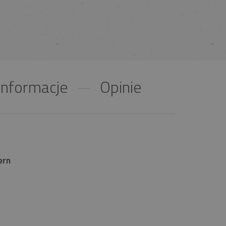
nformacje
Opinie
ern