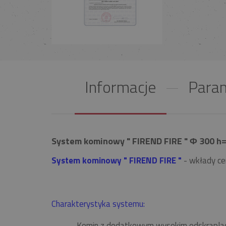
Informacje
Param
System kominowy " FIREND FIRE " Φ 300 h=
System kominowy " FIREND FIRE "
- wkłady ce
Charakterystyka systemu:
Komin z dodatkowym wysokim odskrapla