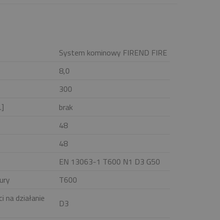
System kominowy FIREND FIRE
8,0
300
.]
brak
48
48
EN 13063-1 T600 N1 D3 G50
ury
T600
i na działanie
D3