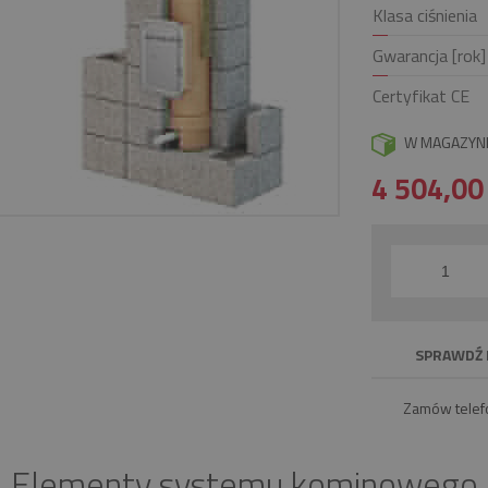
Klasa ciśnienia
Gwarancja [rok]
Certyfikat CE
W MAGAZYN
4 504,0
SPRAWDŹ 
Zamów telef
Elementy systemu kominowego