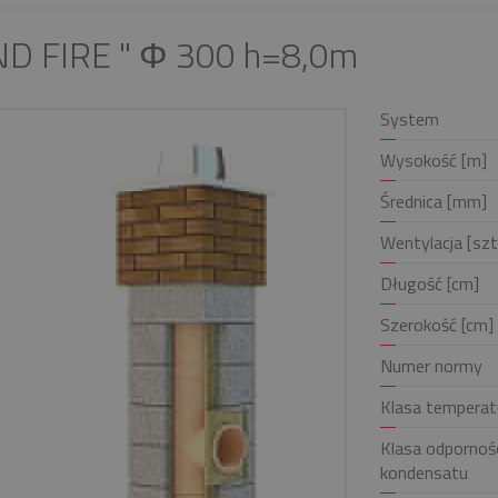
ND FIRE " Φ 300 h=8,0m
System
Wysokość [m]
Średnica [mm]
Wentylacja [szt
Długość [cm]
Szerokość [cm]
Numer normy
Klasa temperat
Klasa odpornośc
kondensatu