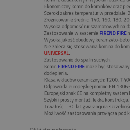
Ekonomiczny komin do kominków oraz piecó
Szeroki zakres temperatur w przedziale:
Zróżnicowanie średnic: 140, 160, 180, 20
Wysoka odporność rur szamotowych na d
Zastosowanie w systemie
FIREND FIRE
n
Wysoka jakość obudowy keramzyto-beto
Nie zaleca się stosowania komina do ko
UNIVERSAL
.
Zastosowanie do spalin suchych.
Komin
FIREND FIRE
może być stosowany w
docieplenia.
Klasa wkładów ceramicznych: T200, T40
Odpowiada europejskiej normie EN 13063
Europejski znak CE na kompletny system 
Szybki i prosty montaż, lekka konstrukcja.
Trwałość – 30 lat gwarancji na szczelnoś
Możliwość zastosowania przyłącza pod k
Pliki do pobrania