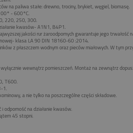
w na paliwa stałe: drewno, trociny, brykiet, węgiel, biomasę.
 200° - 600°C.
0, 220, 250, 300.
ziałanie kwasów- A1N1, B4P1.
ajwyższej jakości rur żaroodpornych gwarantuje jego trwałość
nowej- klasa LA 90 DIN 18160-60 :2014.
minków z płaszczem wodnym oraz pieców miałowych. W tym pr
yłącznie wewnątrz pomieszczeń. Montaż na zewnątrz dopuszc
0, T600.
-1.
kominowy, a nie tylko na poszczególne części składowe.
ć i odporność na działanie kwasów.
ątem 45 stopni.