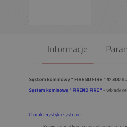
Informacje
Param
System kominowy " FIREND FIRE " Φ 300 h=
System kominowy " FIREND FIRE "
- wkłady ce
Charakterystyka systemu:
Komin z dodatkowym wysokim odskrapla