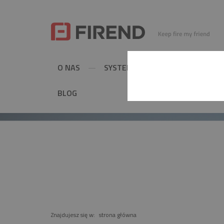
O NAS
SYSTEMY KOMINOWE
MET
BLOG
PRODUKT
Znajdujesz się w:
strona główna