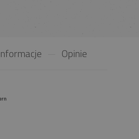
nformacje
Opinie
ern