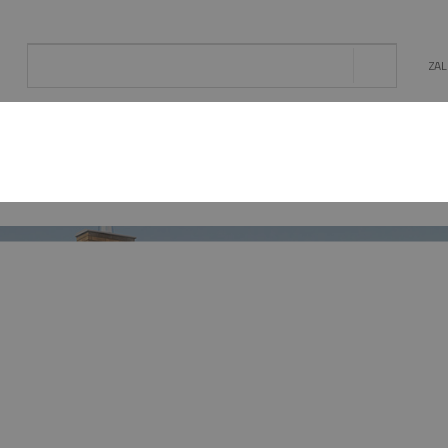
ZA
AL
OGRÓD
ENERGIA ODNAWIALNA
MAT. BU