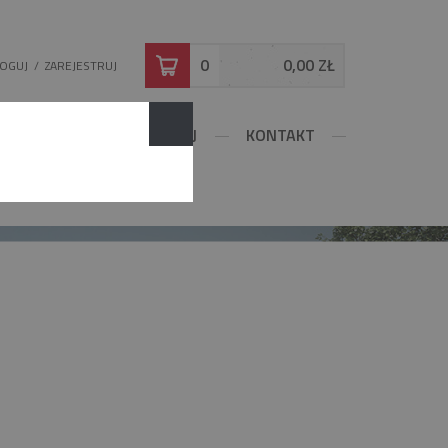
0
0,00 ZŁ
LOGUJ
/
ZAREJESTRUJ
DOWLANE
KONFIGURUJ
KONTAKT