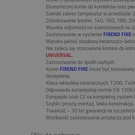
Ekonomiczny komin do kominków oraz piecó
Szeroki zakres temperatur w przedziale:
Zróżnicowanie średnic: 140, 160, 180, 20
Wysoka odporność rur szamotowych na d
Zastosowanie w systemie
FIREND FIRE
n
Wysoka jakość obudowy keramzyto-beto
Nie zaleca się stosowania komina do ko
UNIVERSAL
.
Zastosowanie do spalin suchych.
Komin
FIREND FIRE
może być stosowany w
docieplenia.
Klasa wkładów ceramicznych: T200, T40
Odpowiada europejskiej normie EN 13063
Europejski znak CE na kompletny system 
Szybki i prosty montaż, lekka konstrukcja.
Trwałość – 30 lat gwarancji na szczelnoś
Możliwość zastosowania przyłącza pod k
Pliki do pobrania