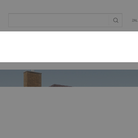
ZA
AL
OGRÓD
ENERGIA ODNAWIALNA
MAT. BU