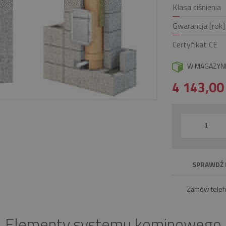
Klasa ciśnienia
Gwarancja [rok]
Certyfikat CE
W MAGAZYN
4 143,0
SPRAWDŹ 
Zamów telef
Elementy systemu kominowego