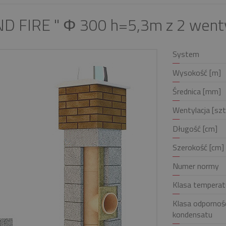
D FIRE " Φ 300 h=5,3m z 2 went
System
Wysokość [m]
Średnica [mm]
Wentylacja [szt
Długość [cm]
Szerokość [cm]
Numer normy
Klasa temperat
Klasa odpornośc
kondensatu