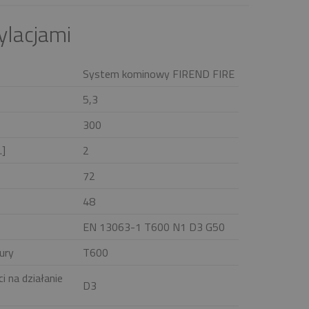
ylacjami
System kominowy FIREND FIRE
5,3
300
.]
2
72
48
EN 13063-1 T600 N1 D3 G50
ury
T600
i na działanie
D3