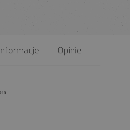
nformacje
Opinie
ern