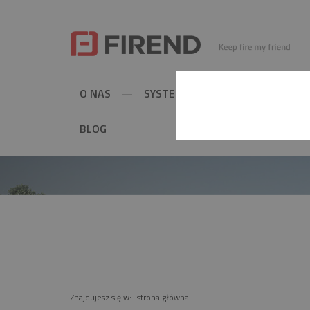
O NAS
SYSTEMY KOMINOWE
MET
BLOG
PRODUKT
Znajdujesz się w:
strona główna