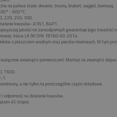
w na paliwa stałe: drewno, trociny, brykiet, węgiel, biomasę.
 200° - 600°C.
0, 220, 250, 300.
ziałanie kwasów- A1N1, B4P1.
ajwyższej jakości rur żaroodpornych gwarantuje jego trwałość
nowej- klasa LA 90 DIN 18160-60 :2014.
minków z płaszczem wodnym oraz pieców miałowych. W tym pr
yłącznie wewnątrz pomieszczeń. Montaż na zewnątrz dopuszc
0, T600.
-1.
kominowy, a nie tylko na poszczególne części składowe.
ć i odporność na działanie kwasów.
ątem 45 stopni.