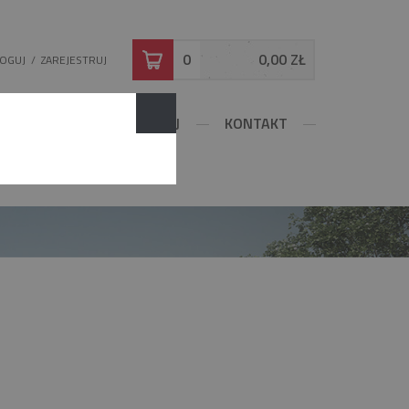
0
0,00 ZŁ
LOGUJ
/
ZAREJESTRUJ
DOWLANE
KONFIGURUJ
KONTAKT