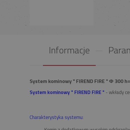
Informacje
Param
System kominowy " FIREND FIRE " Φ 300 h=
System kominowy " FIREND FIRE "
- wkłady ce
Charakterystyka systemu:
Komin z dodatkowym wysokim odskrapla