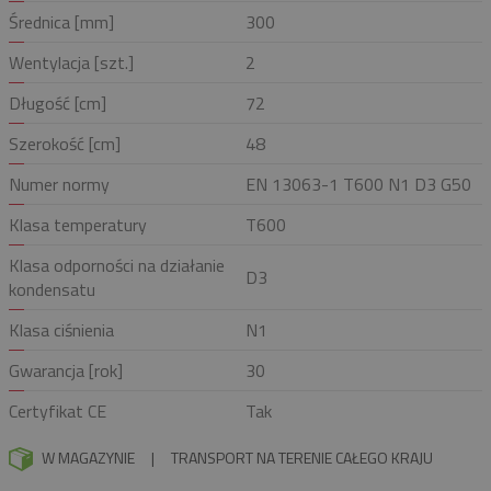
Średnica [mm]
300
Wentylacja [szt.]
2
Długość [cm]
72
Szerokość [cm]
48
Numer normy
EN 13063-1 T600 N1 D3 G50
Klasa temperatury
T600
Klasa odporności na działanie
D3
kondensatu
Klasa ciśnienia
N1
Gwarancja [rok]
30
Certyfikat CE
Tak
W MAGAZYNIE
|
TRANSPORT NA TERENIE CAŁEGO KRAJU