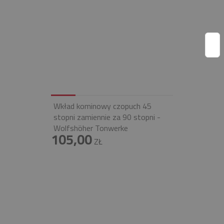
Wkład kominowy czopuch 45
stopni zamiennie za 90 stopni -
Wolfshöher Tonwerke
105,00
ZŁ