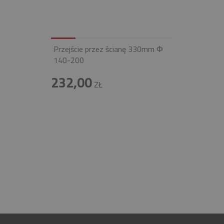
Przejście przez ścianę 330mm Φ
140-200
232,00
ZŁ
INFOLINIA
+48 697 100 643
E-MAIL
BIURO@FIREND.PL
GWARANCJA
30 LAT