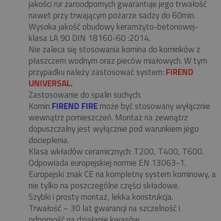
jakości rur żaroodpornych gwarantuje jego trwałość
nawet przy trwającym pożarze sadzy do 60min.
Wysoka jakość obudowy keramzyto-betonowej-
klasa LA 90 DIN 18160-60 :2014.
Nie zaleca się stosowania komina do kominków z
płaszczem wodnym oraz pieców miałowych. W tym
przypadku należy zastosować system:
FIREND
UNIVERSAL
.
Zastosowanie do spalin suchych.
Komin
FIREND FIRE
może być stosowany wyłącznie
wewnątrz pomieszczeń. Montaż na zewnątrz
dopuszczalny jest wyłącznie pod warunkiem jego
docieplenia.
Klasa wkładów ceramicznych: T200, T400, T600.
Odpowiada europejskiej normie EN 13063-1.
Europejski znak CE na kompletny system kominowy, a
nie tylko na poszczególne części składowe.
Szybki i prosty montaż, lekka konstrukcja.
Trwałość – 30 lat gwarancji na szczelność i
odporność na działanie kwasów.