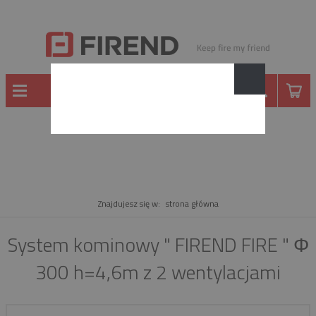
PRODUKT
Znajdujesz się w:
strona główna
System kominowy " FIREND FIRE " Φ
300 h=4,6m z 2 wentylacjami