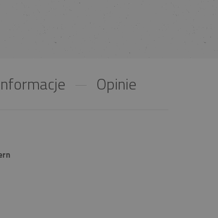
nformacje
Opinie
ern