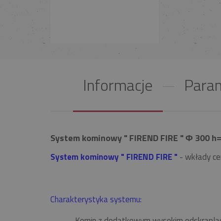
Informacje
Param
System kominowy " FIREND FIRE " Φ 300 h=
System kominowy " FIREND FIRE "
- wkłady ce
Charakterystyka systemu:
Komin z dodatkowym wysokim odskrapla