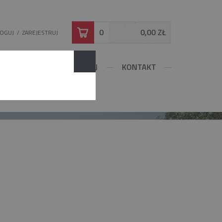
0
0,00 ZŁ
LOGUJ
/
ZAREJESTRUJ
DOWLANE
KONFIGURUJ
KONTAKT