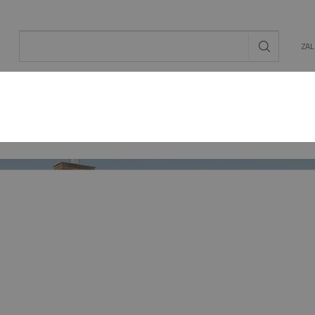
ZA
AL
OGRÓD
ENERGIA ODNAWIALNA
MAT. BU