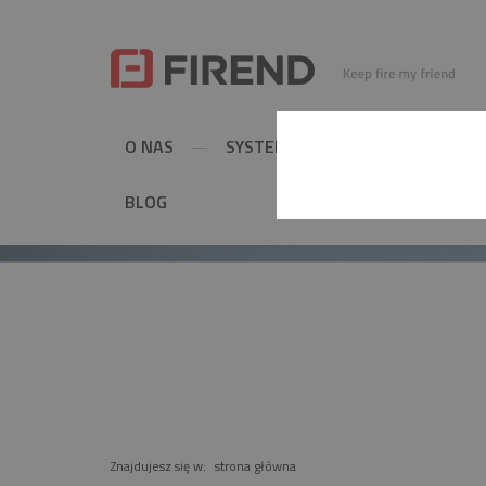
O NAS
SYSTEMY KOMINOWE
MET
BLOG
PRODUKT
Znajdujesz się w:
strona główna