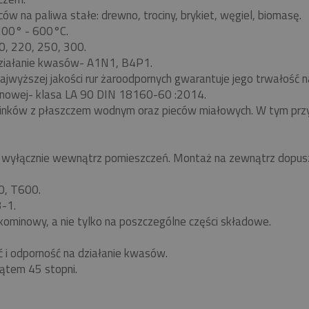
w na paliwa stałe: drewno, trociny, brykiet, węgiel, biomasę.
 200° - 600°C.
0, 220, 250, 300.
ziałanie kwasów- A1N1, B4P1.
ajwyższej jakości rur żaroodpornych gwarantuje jego trwałość
nowej- klasa LA 90 DIN 18160-60 :2014.
minków z płaszczem wodnym oraz pieców miałowych. W tym pr
yłącznie wewnątrz pomieszczeń. Montaż na zewnątrz dopuszc
0, T600.
-1.
kominowy, a nie tylko na poszczególne części składowe.
ć i odporność na działanie kwasów.
ątem 45 stopni.