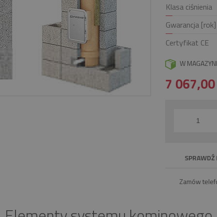
Klasa ciśnienia
Gwarancja [rok]
Certyfikat CE
W MAGAZYN
7 067,0
SPRAWDŹ 
Zamów telef
Elementy systemu kominowego