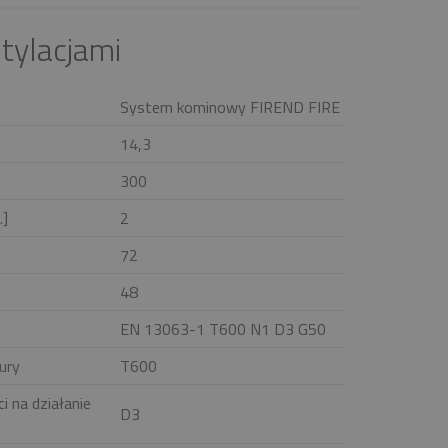
tylacjami
System kominowy FIREND FIRE
14,3
300
.]
2
72
48
EN 13063-1 T600 N1 D3 G50
ury
T600
i na działanie
D3