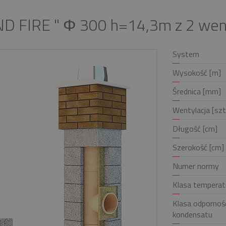
D FIRE " Φ 300 h=14,3m z 2 wen
System
Wysokość [m]
Średnica [mm]
Wentylacja [szt
Długość [cm]
Szerokość [cm]
Numer normy
Klasa temperat
Klasa odpornośc
kondensatu