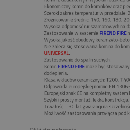
Ekonomiczny komin do kominków oraz piecó
Szeroki zakres temperatur w przedziale:
Zróżnicowanie średnic: 140, 160, 180, 20
Wysoka odporność rur szamotowych na d
Zastosowanie w systemie
FIREND FIRE
n
Wysoka jakość obudowy keramzyto-beto
Nie zaleca się stosowania komina do ko
UNIVERSAL
.
Zastosowanie do spalin suchych.
Komin
FIREND FIRE
może być stosowany w
docieplenia.
Klasa wkładów ceramicznych: T200, T40
Odpowiada europejskiej normie EN 13063
Europejski znak CE na kompletny system 
Szybki i prosty montaż, lekka konstrukcja.
Trwałość – 30 lat gwarancji na szczelnoś
Możliwość zastosowania przyłącza pod k
Pliki do pobrania