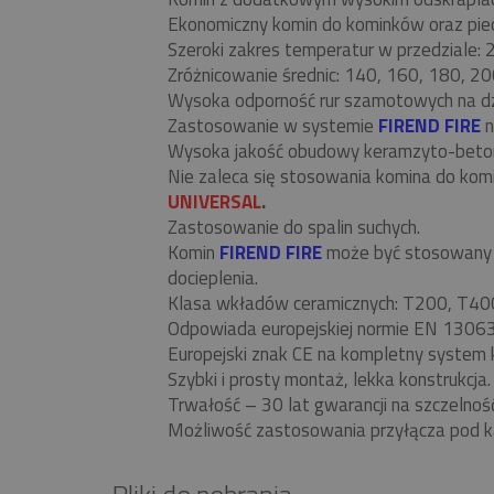
Ekonomiczny komin do kominków oraz piecó
Szeroki zakres temperatur w przedziale:
Zróżnicowanie średnic: 140, 160, 180, 20
Wysoka odporność rur szamotowych na d
Zastosowanie w systemie
FIREND FIRE
n
Wysoka jakość obudowy keramzyto-beto
Nie zaleca się stosowania komina do ko
UNIVERSAL
.
Zastosowanie do spalin suchych.
Komin
FIREND FIRE
może być stosowany w
docieplenia.
Klasa wkładów ceramicznych: T200, T40
Odpowiada europejskiej normie EN 13063
Europejski znak CE na kompletny system 
Szybki i prosty montaż, lekka konstrukcja.
Trwałość – 30 lat gwarancji na szczelnoś
Możliwość zastosowania przyłącza pod k
Pliki do pobrania