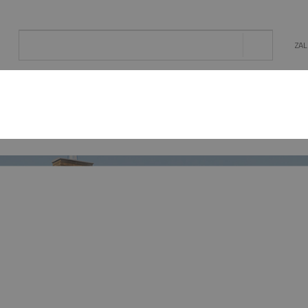
ZA
AL
OGRÓD
ENERGIA ODNAWIALNA
MAT. BU