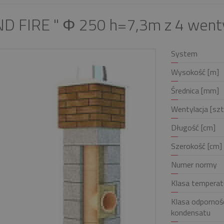
D FIRE " Φ 250 h=7,3m z 4 went
System
Wysokość [m]
Średnica [mm]
Wentylacja [szt
Długość [cm]
Szerokość [cm]
Numer normy
Klasa temperat
Klasa odpornośc
kondensatu