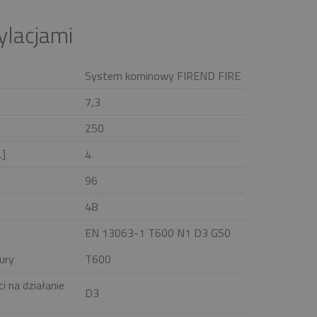
ylacjami
System kominowy FIREND FIRE
7,3
250
.]
4
96
48
EN 13063-1 T600 N1 D3 G50
ury
T600
i na działanie
D3