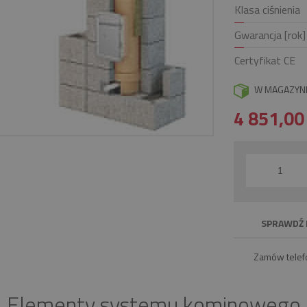
Klasa ciśnienia
Gwarancja [rok]
Certyfikat CE
W MAGAZYN
4 851,0
SPRAWDŹ 
Zamów telef
Elementy systemu kominowego