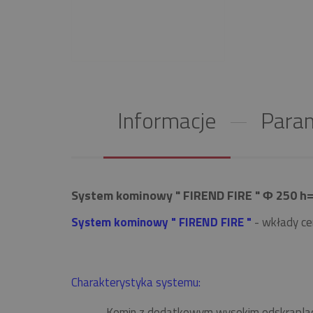
Informacje
Param
System kominowy " FIREND FIRE " Φ 250 h=
System kominowy " FIREND FIRE "
- wkłady ce
Charakterystyka systemu:
Komin z dodatkowym wysokim odskrapla