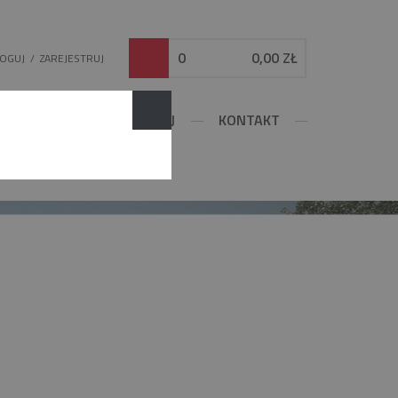
0
0,00 ZŁ
LOGUJ
/
ZAREJESTRUJ
DOWLANE
KONFIGURUJ
KONTAKT