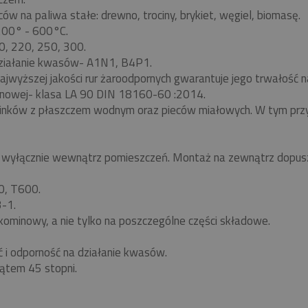
w na paliwa stałe: drewno, trociny, brykiet, węgiel, biomasę.
 200° - 600°C.
0, 220, 250, 300.
ziałanie kwasów- A1N1, B4P1.
ajwyższej jakości rur żaroodpornych gwarantuje jego trwałość
nowej- klasa LA 90 DIN 18160-60 :2014.
minków z płaszczem wodnym oraz pieców miałowych. W tym pr
yłącznie wewnątrz pomieszczeń. Montaż na zewnątrz dopuszc
0, T600.
-1.
kominowy, a nie tylko na poszczególne części składowe.
ć i odporność na działanie kwasów.
ątem 45 stopni.