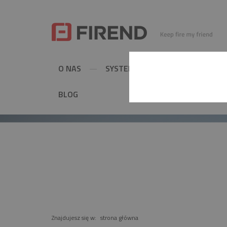
O NAS
SYSTEMY KOMINOWE
MET
BLOG
PRODUKT
Znajdujesz się w:
strona główna