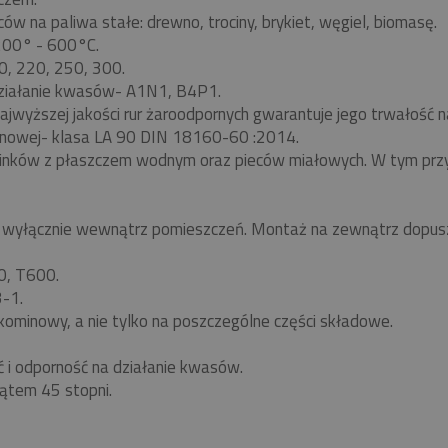
w na paliwa stałe: drewno, trociny, brykiet, węgiel, biomasę.
 200° - 600°C.
0, 220, 250, 300.
ziałanie kwasów- A1N1, B4P1.
ajwyższej jakości rur żaroodpornych gwarantuje jego trwałość
nowej- klasa LA 90 DIN 18160-60 :2014.
minków z płaszczem wodnym oraz pieców miałowych. W tym pr
yłącznie wewnątrz pomieszczeń. Montaż na zewnątrz dopuszc
0, T600.
-1.
kominowy, a nie tylko na poszczególne części składowe.
ć i odporność na działanie kwasów.
ątem 45 stopni.