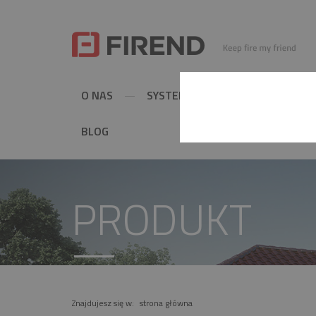
O NAS
SYSTEMY KOMINOWE
MET
BLOG
PRODUKT
Znajdujesz się w:
strona główna