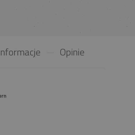
nformacje
Opinie
ern