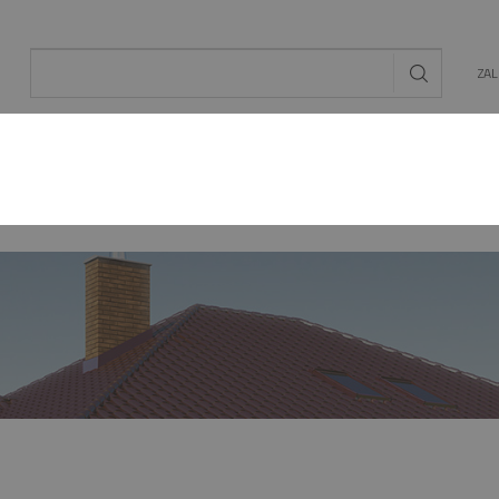
ZA
AL
OGRÓD
ENERGIA ODNAWIALNA
MAT. BU