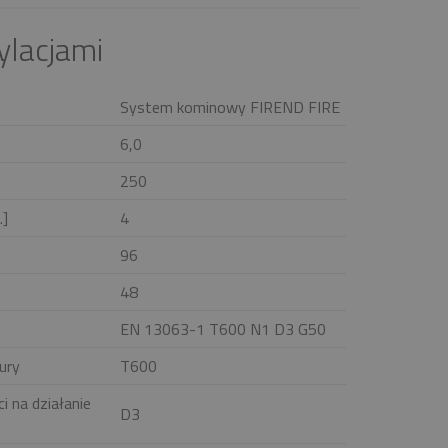
ylacjami
System kominowy FIREND FIRE
6,0
250
.]
4
96
48
EN 13063-1 T600 N1 D3 G50
ury
T600
i na działanie
D3