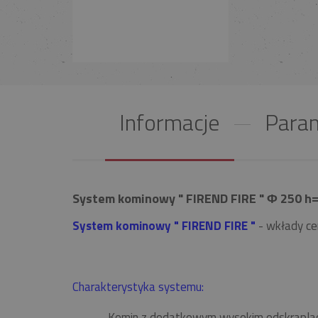
Informacje
Param
System kominowy " FIREND FIRE " Φ 250 h=
System kominowy " FIREND FIRE "
- wkłady ce
Charakterystyka systemu:
Komin z dodatkowym wysokim odskrapla