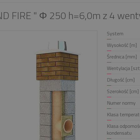
D FIRE " Φ 250 h=6,0m z 4 went
System
Wysokość [m]
Średnica [mm]
Wentylacja [szt
Długość [cm]
Szerokość [cm]
Numer normy
Klasa temperat
Klasa odpornośc
kondensatu