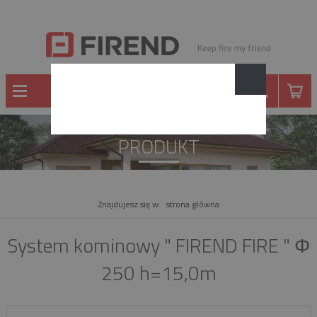
PRODUKT
Znajdujesz się w:
strona główna
System kominowy " FIREND FIRE " Φ
250 h=15,0m