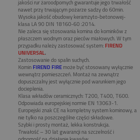
jakości rur żaroodpornych gwarantuje jego trwałość
nawet przy trwającym pożarze sadzy do 60min.
Wysoka jakość obudowy keramzyto-betonowej-
klasa LA 90 DIN 18160-60 :2014.
Nie zaleca się stosowania komina do kominków z
płaszczem wodnym oraz pieców miałowych. W tym
przypadku należy zastosować system:
FIREND
UNIVERSAL
.
Zastosowanie do spalin suchych.
Komin
FIREND FIRE
może być stosowany wyłącznie
wewnątrz pomieszczeń. Montaż na zewnątrz
dopuszczalny jest wyłącznie pod warunkiem jego
docieplenia.
Klasa wkładów ceramicznych: T200, T400, T600.
Odpowiada europejskiej normie EN 13063-1.
Europejski znak CE na kompletny system kominowy, a
nie tylko na poszczególne części składowe.
Szybki i prosty montaż, lekka konstrukcja.
Trwałość – 30 lat gwarancji na szczelność i
odporność na działanie kwasów.