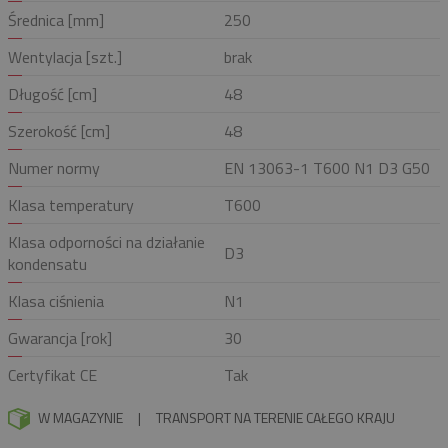
Średnica [mm]
250
Wentylacja [szt.]
brak
Długość [cm]
48
Szerokość [cm]
48
Numer normy
EN 13063-1 T600 N1 D3 G50
Klasa temperatury
T600
Klasa odporności na działanie
D3
kondensatu
Klasa ciśnienia
N1
Gwarancja [rok]
30
Certyfikat CE
Tak
W MAGAZYNIE
|
TRANSPORT NA TERENIE CAŁEGO KRAJU