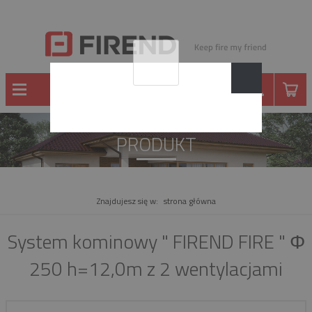
PRODUKT
Znajdujesz się w:
strona główna
System kominowy " FIREND FIRE " Φ
250 h=12,0m z 2 wentylacjami