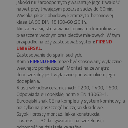
jakości rur żaroodpornych gwarantuje jego trwałość
nawet przy trwającym pożarze sadzy do 60min.
Wysoka jakość obudowy keramzyto-betonowej-
klasa LA 90 DIN 18160-60 :2014.
Nie zaleca się stosowania komina do kominków z
płaszczem wodnym oraz pieców miałowych. W tym
przypadku należy zastosować system:
FIREND
UNIVERSAL
.
Zastosowanie do spalin suchych.
Komin
FIREND FIRE
może być stosowany wyłącznie
wewnątrz pomieszczeń. Montaż na zewnątrz
dopuszczalny jest wyłącznie pod warunkiem jego
docieplenia.
Klasa wkładów ceramicznych: T200, T400, T600.
Odpowiada europejskiej normie EN 13063-1.
Europejski znak CE na kompletny system kominowy, a
nie tylko na poszczególne części składowe.
Szybki i prosty montaż, lekka konstrukcja.
Trwałość – 30 lat gwarancji na szczelność i
odporność na działanie kwasów.