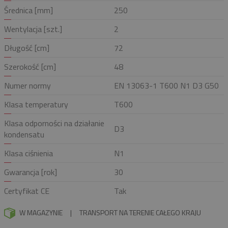
Średnica [mm]
250
Wentylacja [szt.]
2
Długość [cm]
72
Szerokość [cm]
48
Numer normy
EN 13063-1 T600 N1 D3 G50
Klasa temperatury
T600
Klasa odporności na działanie
D3
kondensatu
Klasa ciśnienia
N1
Gwarancja [rok]
30
Certyfikat CE
Tak
W MAGAZYNIE
|
TRANSPORT NA TERENIE CAŁEGO KRAJU