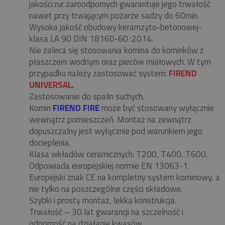
jakości rur żaroodpornych gwarantuje jego trwałość
nawet przy trwającym pożarze sadzy do 60min.
Wysoka jakość obudowy keramzyto-betonowej-
klasa LA 90 DIN 18160-60 :2014.
Nie zaleca się stosowania komina do kominków z
płaszczem wodnym oraz pieców miałowych. W tym
przypadku należy zastosować system:
FIREND
UNIVERSAL
.
Zastosowanie do spalin suchych.
Komin
FIREND FIRE
może być stosowany wyłącznie
wewnątrz pomieszczeń. Montaż na zewnątrz
dopuszczalny jest wyłącznie pod warunkiem jego
docieplenia.
Klasa wkładów ceramicznych: T200, T400, T600.
Odpowiada europejskiej normie EN 13063-1.
Europejski znak CE na kompletny system kominowy, a
nie tylko na poszczególne części składowe.
Szybki i prosty montaż, lekka konstrukcja.
Trwałość – 30 lat gwarancji na szczelność i
odporność na działanie kwasów.