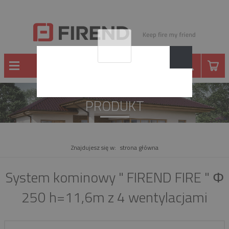
PRODUKT
Znajdujesz się w:
strona główna
System kominowy " FIREND FIRE " Φ
250 h=11,6m z 4 wentylacjami