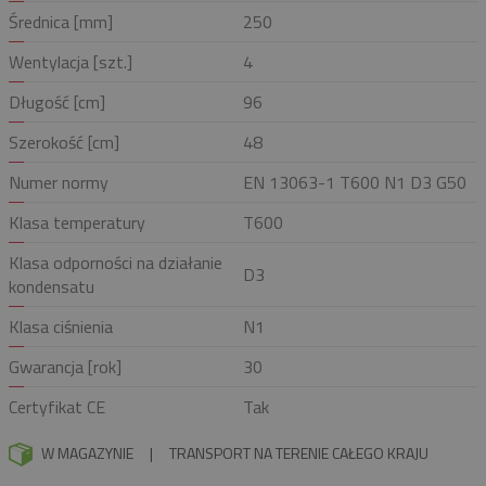
Średnica [mm]
250
Wentylacja [szt.]
4
Długość [cm]
96
Szerokość [cm]
48
Numer normy
EN 13063-1 T600 N1 D3 G50
Klasa temperatury
T600
Klasa odporności na działanie
D3
kondensatu
Klasa ciśnienia
N1
Gwarancja [rok]
30
Certyfikat CE
Tak
W MAGAZYNIE
|
TRANSPORT NA TERENIE CAŁEGO KRAJU