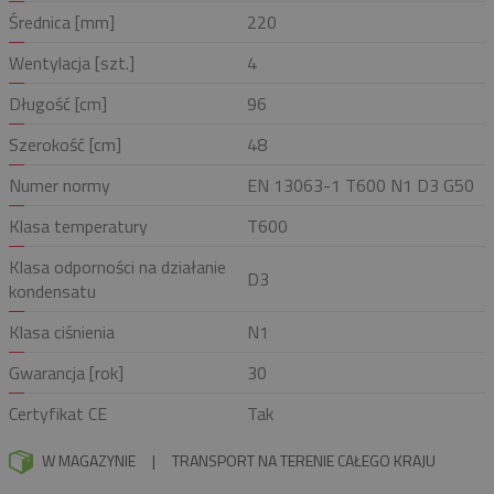
Średnica [mm]
220
Wentylacja [szt.]
4
Długość [cm]
96
Szerokość [cm]
48
Numer normy
EN 13063-1 T600 N1 D3 G50
Klasa temperatury
T600
Klasa odporności na działanie
D3
kondensatu
Klasa ciśnienia
N1
Gwarancja [rok]
30
Certyfikat CE
Tak
W MAGAZYNIE
|
TRANSPORT NA TERENIE CAŁEGO KRAJU