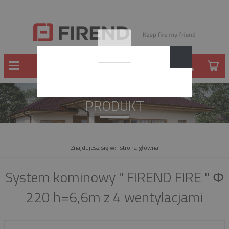
PRODUKT
Znajdujesz się w:
strona główna
System kominowy " FIREND FIRE " Φ
220 h=6,6m z 4 wentylacjami