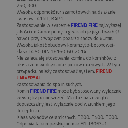
250, 300.
Wysoka odporność rur szamotowych na działanie
kwasów- A1N1, B4P1.
Zastosowanie w systemie
FIREND FIRE
najwyższej
jakości rur żaroodpornych gwarantuje jego trwałość
nawet przy trwającym pożarze sadzy do 60min.
Wysoka jakość obudowy keramzyto-betonowej-
klasa LA 90 DIN 18160-60 :2014.
Nie zaleca się stosowania komina do kominków z
płaszczem wodnym oraz pieców miałowych. W tym
przypadku należy zastosować system:
FIREND
UNIVERSAL
.
Zastosowanie do spalin suchych.
Komin
FIREND FIRE
może być stosowany wyłącznie
wewnątrz pomieszczeń. Montaż na zewnątrz
dopuszczalny jest wyłącznie pod warunkiem jego
docieplenia.
Klasa wkładów ceramicznych: T200, T400, T600.
Odpowiada europejskiej normie EN 13063-1.