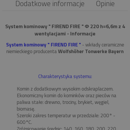
Dodatkowe informacje
Opinie
System kominowy " FIREND FIRE " Φ 220 h=6,6m z 4
wentylacjami - Informacje
System kominowy " FIREND FIRE "
- wkłady ceramiczne
niemieckiego producenta
Wolfshöher Tonwerke Bayern
Charakterystyka systemu:
Komin z dodatkowym wysokim odskraplaczem.
Ekonomiczny komin do kominków oraz pieców na
paliwa stałe: drewno, trociny, brykiet, węgiel,
biomasę.
Szeroki zakres temperatur w przedziale: 200° -
600°C.
Zróżnicowanie średnic: 140, 160, 180, 200, 220,