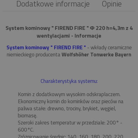
Dodatkowe informacje
Opinie
System kominowy " FIREND FIRE " Φ 220 h=4,3m z 4
wentylacjami - Informacje
System kominowy " FIREND FIRE "
- wkłady ceramiczne
niemieckiego producenta
Wolfshöher Tonwerke Bayern
Charakterystyka systemu:
Komin z dodatkowym wysokim odskraplaczem.
Ekonomiczny komin do kominków oraz pieców na
paliwa stałe: drewno, trociny, brykiet, węgiel,
biomasę.
Szeroki zakres temperatur w przedziale: 200° -
600°C.
Zróżnicowanie średnic: 140, 160, 180, 200, 220,