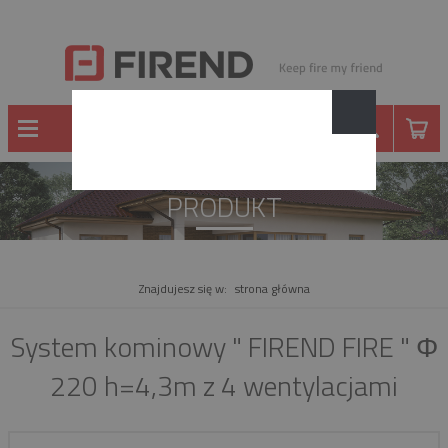
PRODUKT
Znajdujesz się w:
strona główna
System kominowy " FIREND FIRE " Φ
220 h=4,3m z 4 wentylacjami