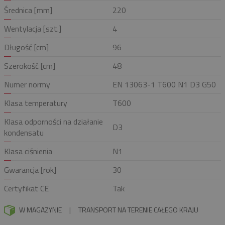
Średnica [mm]
220
Wentylacja [szt.]
4
Długość [cm]
96
Szerokość [cm]
48
Numer normy
EN 13063-1 T600 N1 D3 G50
Klasa temperatury
T600
Klasa odporności na działanie
D3
kondensatu
Klasa ciśnienia
N1
Gwarancja [rok]
30
Certyfikat CE
Tak
W MAGAZYNIE
|
TRANSPORT NA TERENIE CAŁEGO KRAJU