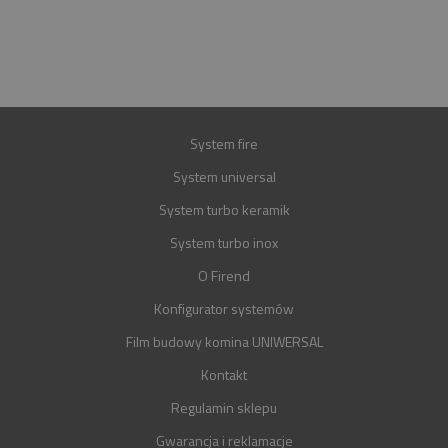
BIURO@FIREND.PL
GWARANCJA
30 LAT
System fire
System universal
System turbo keramik
System turbo inox
O Firend
Konfigurator systemów
Film budowy komina UNIWERSAL
Kontakt
Regulamin sklepu
Gwarancja i reklamacje