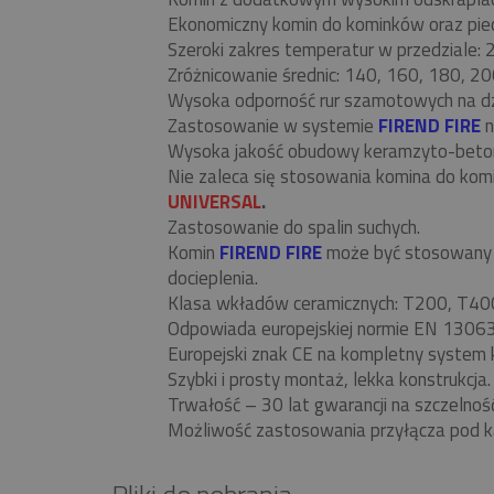
Ekonomiczny komin do kominków oraz piecó
Szeroki zakres temperatur w przedziale:
Zróżnicowanie średnic: 140, 160, 180, 20
Wysoka odporność rur szamotowych na d
Zastosowanie w systemie
FIREND FIRE
n
Wysoka jakość obudowy keramzyto-beto
Nie zaleca się stosowania komina do ko
UNIVERSAL
.
Zastosowanie do spalin suchych.
Komin
FIREND FIRE
może być stosowany w
docieplenia.
Klasa wkładów ceramicznych: T200, T40
Odpowiada europejskiej normie EN 13063
Europejski znak CE na kompletny system 
Szybki i prosty montaż, lekka konstrukcja.
Trwałość – 30 lat gwarancji na szczelnoś
Możliwość zastosowania przyłącza pod k
Pliki do pobrania