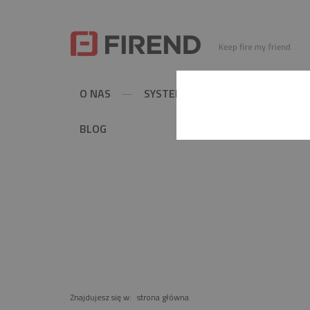
O NAS
SYSTEMY KOMINOWE
MET
BLOG
PRODUKT
Znajdujesz się w:
strona główna