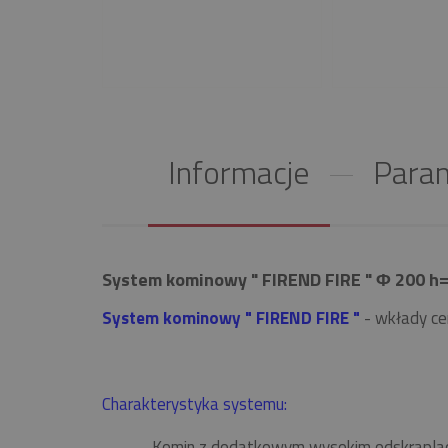
Informacje
Param
System kominowy " FIREND FIRE " Φ 200 h=8
System kominowy " FIREND FIRE "
- wkłady ce
Charakterystyka systemu:
Komin z dodatkowym wysokim odskrapla