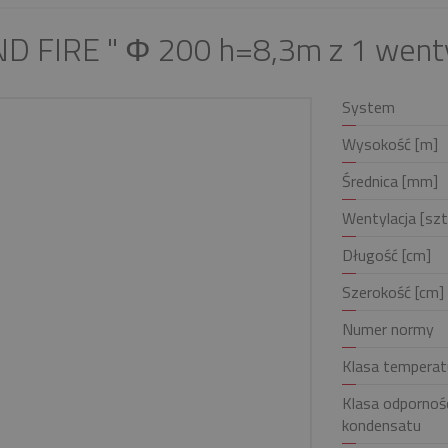
D FIRE " Φ 200 h=8,3m z 1 wenty
System
Wysokość [m]
Średnica [mm]
Wentylacja [szt
Długość [cm]
Szerokość [cm]
Numer normy
Klasa temperat
Klasa odpornośc
kondensatu