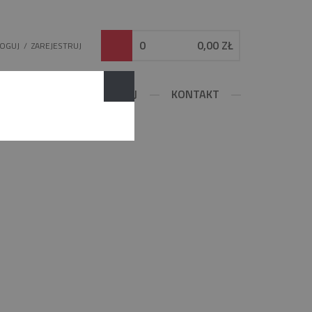
0
0,00 ZŁ
LOGUJ
/
ZAREJESTRUJ
DOWLANE
KONFIGURUJ
KONTAKT