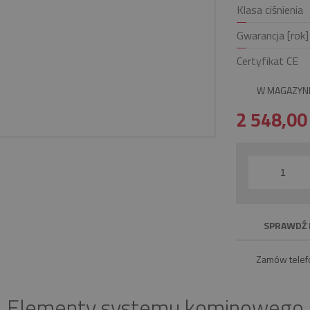
Klasa ciśnienia
Gwarancja [rok]
Certyfikat CE
W MAGAZYN
2 548,0
SPRAWDŹ 
Zamów telef
Elementy systemu kominowego