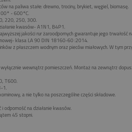
w na paliwa stałe: drewno, trociny, brykiet, węgiel, biomasę.
 200° - 600°C.
0, 220, 250, 300.
ziałanie kwasów- A1N1, B4P1.
ajwyższej jakości rur żaroodpornych gwarantuje jego trwałość
nowej- klasa LA 90 DIN 18160-60 :2014.
minków z płaszczem wodnym oraz pieców miałowych. W tym pr
yłącznie wewnątrz pomieszczeń. Montaż na zewnątrz dopuszc
0, T600.
-1.
kominowy, a nie tylko na poszczególne części składowe.
ć i odporność na działanie kwasów.
ątem 45 stopni.