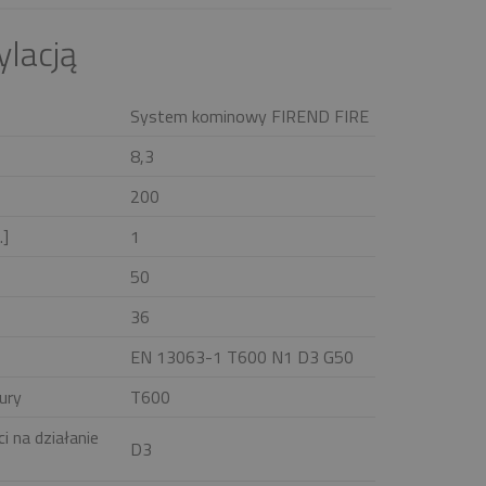
lacją
System kominowy FIREND FIRE
8,3
200
.]
1
50
36
EN 13063-1 T600 N1 D3 G50
ury
T600
i na działanie
D3