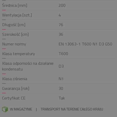
Średnica [mm]
200
Wentylacja [szt.]
4
Długość [cm]
76
Szerokość [cm]
36
Numer normy
EN 13063-1 T600 N1 D3 G50
Klasa temperatury
T600
Klasa odporności na działanie
D3
kondensatu
Klasa ciśnienia
N1
Gwarancja [rok]
30
Certyfikat CE
Tak
W MAGAZYNIE
|
TRANSPORT NA TERENIE CAŁEGO KRAJU