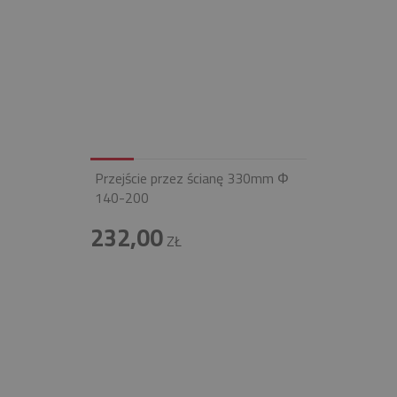
Przejście przez ścianę 330mm Φ
140-200
232,00
ZŁ
INFOLINIA
+48 697 100 643
E-MAIL
BIURO@FIREND.PL