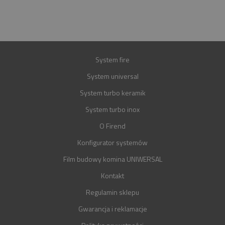
GWARANCJA
30 LAT
System fire
System universal
System turbo keramik
System turbo inox
O Firend
Konfigurator systemów
Film budowy komina UNIWERSAL
Kontakt
Regulamin sklepu
Gwarancja i reklamacje