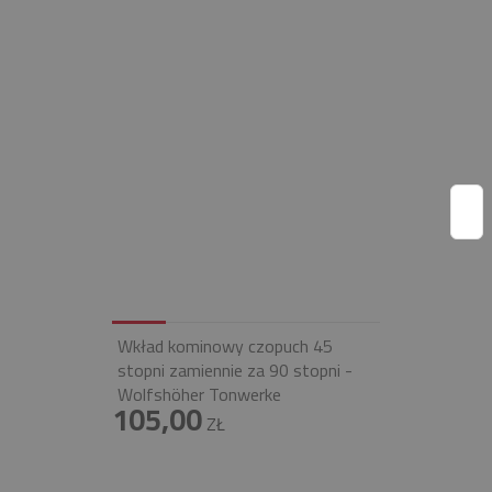
Wkład kominowy czopuch 45
stopni zamiennie za 90 stopni -
Wolfshöher Tonwerke
105,00
ZŁ