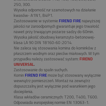
250, 300.
Wysoka odporność rur szamotowych na działanie
kwasów- A1N1, B4P1.
Zastosowanie w systemie
FIREND FIRE
najwyższej
jakości rur żaroodpornych gwarantuje jego trwałość
nawet przy trwającym pożarze sadzy do 60min.
Wysoka jakość obudowy keramzyto-betonowej-
klasa LA 90 DIN 18160-60 :2014.
Nie zaleca się stosowania komina do kominków z
płaszczem wodnym oraz pieców miałowych. W tym
przypadku należy zastosować system:
FIREND
UNIVERSAL
.
Zastosowanie do spalin suchych.
Komin
FIREND FIRE
może być stosowany wyłącznie
wewnątrz pomieszczeń. Montaż na zewnątrz
dopuszczalny jest wyłącznie pod warunkiem jego
docieplenia.
Klasa wkładów ceramicznych: T200, T400, T600.
Odpowiada europejskiej normie EN 13063-1.