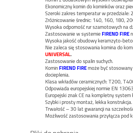
Ekonomiczny komin do kominków oraz piecó
Szeroki zakres temperatur w przedziale:
Zróżnicowanie średnic: 140, 160, 180, 20
Wysoka odporność rur szamotowych na d
Zastosowanie w systemie
FIREND FIRE
n
Wysoka jakość obudowy keramzyto-beto
Nie zaleca się stosowania komina do ko
UNIVERSAL
.
Zastosowanie do spalin suchych.
Komin
FIREND FIRE
może być stosowany w
docieplenia.
Klasa wkładów ceramicznych: T200, T40
Odpowiada europejskiej normie EN 13063
Europejski znak CE na kompletny system 
Szybki i prosty montaż, lekka konstrukcja.
Trwałość – 30 lat gwarancji na szczelnoś
Możliwość zastosowania przyłącza pod k
Pliki do pobrania