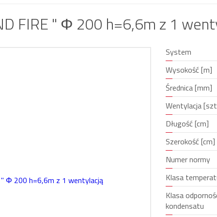
D FIRE " Φ 200 h=6,6m z 1 wenty
System
Wysokość [m]
Średnica [mm]
Wentylacja [szt
Długość [cm]
Szerokość [cm]
Numer normy
Klasa temperat
Klasa odpornośc
kondensatu