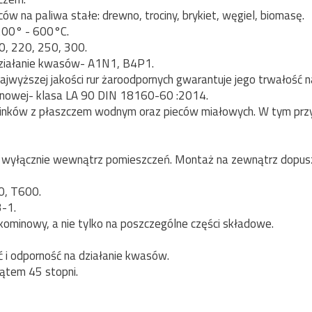
w na paliwa stałe: drewno, trociny, brykiet, węgiel, biomasę.
 200° - 600°C.
0, 220, 250, 300.
ziałanie kwasów- A1N1, B4P1.
ajwyższej jakości rur żaroodpornych gwarantuje jego trwałość
nowej- klasa LA 90 DIN 18160-60 :2014.
minków z płaszczem wodnym oraz pieców miałowych. W tym pr
yłącznie wewnątrz pomieszczeń. Montaż na zewnątrz dopuszc
0, T600.
-1.
kominowy, a nie tylko na poszczególne części składowe.
ć i odporność na działanie kwasów.
ątem 45 stopni.