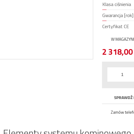
Klasa ciśnienia
Gwarancja [rok]
Certyfikat CE
W MAGAZYN
2 318,0
SPRAWDŹ 
Zamów telef
Elementy systemu kominowego