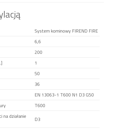
lacją
System kominowy FIREND FIRE
6,6
200
.]
1
50
36
EN 13063-1 T600 N1 D3 G50
ury
T600
i na działanie
D3