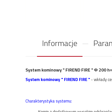
Informacje
Param
System kominowy " FIREND FIRE " Φ 200 h=6
System kominowy " FIREND FIRE "
- wkłady ce
Charakterystyka systemu:
Komin z dodatkowym wysokim odskrapla