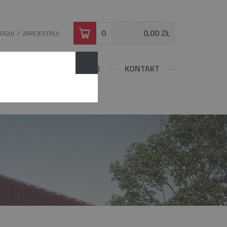
0
0,00 ZŁ
LOGUJ
/
ZAREJESTRUJ
DOWLANE
KONFIGURUJ
KONTAKT