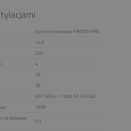
tylacjami
System kominowy FIREND FIRE
14,6
200
.]
4
76
36
EN 13063-1 T600 N1 D3 G50
ury
T600
i na działanie
D3