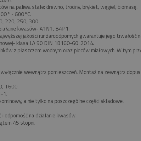
w na paliwa stałe: drewno, trociny, brykiet, węgiel, biomasę.
 200° - 600°C.
0, 220, 250, 300.
ziałanie kwasów- A1N1, B4P1.
ajwyższej jakości rur żaroodpornych gwarantuje jego trwałość
nowej- klasa LA 90 DIN 18160-60 :2014.
minków z płaszczem wodnym oraz pieców miałowych. W tym pr
yłącznie wewnątrz pomieszczeń. Montaż na zewnątrz dopuszc
0, T600.
-1.
kominowy, a nie tylko na poszczególne części składowe.
ć i odporność na działanie kwasów.
ątem 45 stopni.