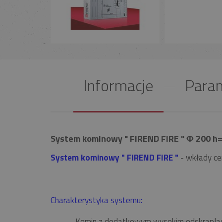
Informacje
Param
System kominowy " FIREND FIRE " Φ 200 h=
System kominowy " FIREND FIRE "
- wkłady ce
Charakterystyka systemu:
Komin z dodatkowym wysokim odskrapla