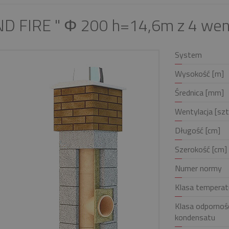
D FIRE " Φ 200 h=14,6m z 4 wen
System
Wysokość [m]
Średnica [mm]
Wentylacja [szt
Długość [cm]
Szerokość [cm]
Numer normy
Klasa temperat
Klasa odpornośc
kondensatu