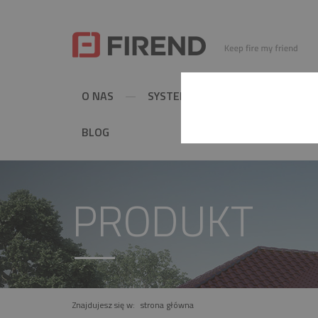
O NAS
SYSTEMY KOMINOWE
MET
BLOG
PRODUKT
Znajdujesz się w:
strona główna