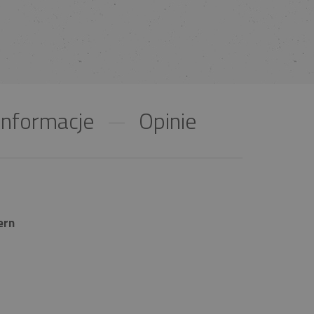
nformacje
Opinie
ern