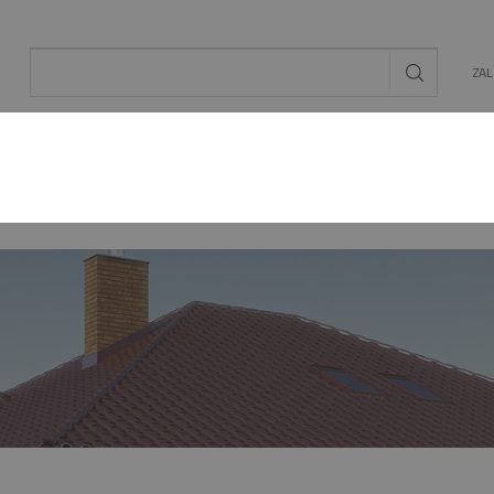
ZA
AL
OGRÓD
ENERGIA ODNAWIALNA
MAT. BU