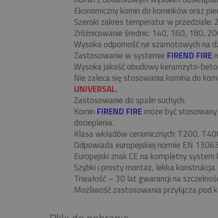
Ekonomiczny komin do kominków oraz piecó
Szeroki zakres temperatur w przedziale:
Zróżnicowanie średnic: 140, 160, 180, 20
Wysoka odporność rur szamotowych na d
Zastosowanie w systemie
FIREND FIRE
n
Wysoka jakość obudowy keramzyto-beto
Nie zaleca się stosowania komina do ko
UNIVERSAL
.
Zastosowanie do spalin suchych.
Komin
FIREND FIRE
może być stosowany w
docieplenia.
Klasa wkładów ceramicznych: T200, T40
Odpowiada europejskiej normie EN 13063
Europejski znak CE na kompletny system 
Szybki i prosty montaż, lekka konstrukcja.
Trwałość – 30 lat gwarancji na szczelnoś
Możliwość zastosowania przyłącza pod k
Pliki do pobrania