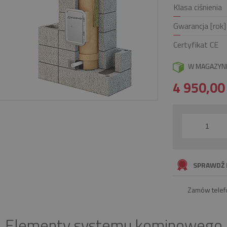
Klasa ciśnienia
Gwarancja [rok]
Certyfikat CE
W MAGAZYN
4 950,0
SPRAWDŹ 
Zamów telef
Elementy systemu kominowego