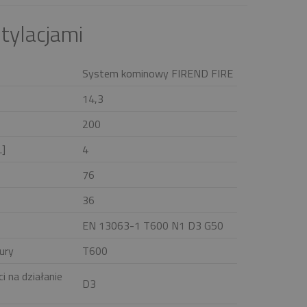
tylacjami
System kominowy FIREND FIRE
14,3
200
.]
4
76
36
EN 13063-1 T600 N1 D3 G50
ury
T600
i na działanie
D3