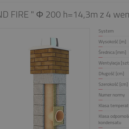
D FIRE " Φ 200 h=14,3m z 4 wen
System
Wysokość [m]
Średnica [mm]
Wentylacja [szt
Długość [cm]
Szerokość [cm]
Numer normy
Klasa temperat
Klasa odpornośc
kondensatu