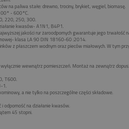
w na paliwa stałe: drewno, trociny, brykiet, węgiel, biomasę.
 200° - 600°C.
0, 220, 250, 300.
ziałanie kwasów- A1N1, B4P1.
ajwyższej jakości rur żaroodpornych gwarantuje jego trwałość
nowej- klasa LA 90 DIN 18160-60 :2014.
minków z płaszczem wodnym oraz pieców miałowych. W tym pr
yłącznie wewnątrz pomieszczeń. Montaż na zewnątrz dopuszc
0, T600.
-1.
kominowy, a nie tylko na poszczególne części składowe.
ć i odporność na działanie kwasów.
ątem 45 stopni.