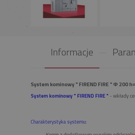
Informacje
Param
System kominowy " FIREND FIRE " Φ 200 h=
System kominowy " FIREND FIRE "
- wkłady ce
Charakterystyka systemu:
Komin z dodatkowym wysokim odskrapla