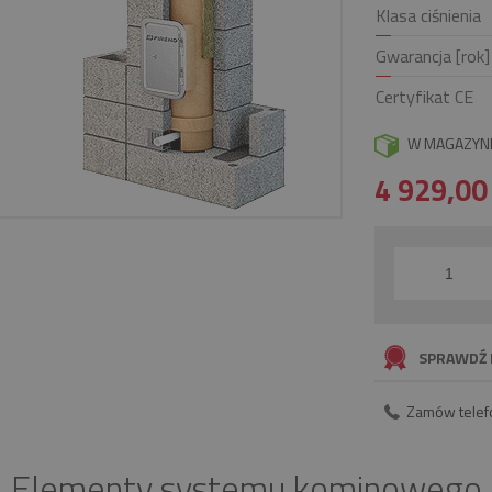
Klasa ciśnienia
Gwarancja [rok]
Certyfikat CE
W MAGAZYN
4 929,0
SPRAWDŹ 
Zamów telef
Elementy systemu kominowego