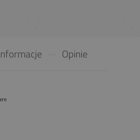
nformacje
Opinie
ern