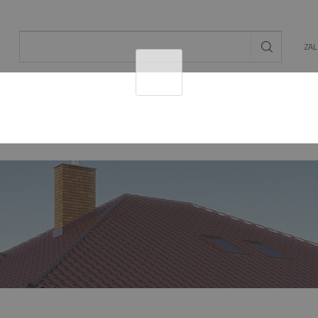
ZA
AL
OGRÓD
ENERGIA ODNAWIALNA
MAT. BU