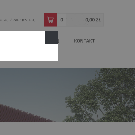
0
0,00 ZŁ
LOGUJ
/
ZAREJESTRUJ
DOWLANE
KONFIGURUJ
KONTAKT