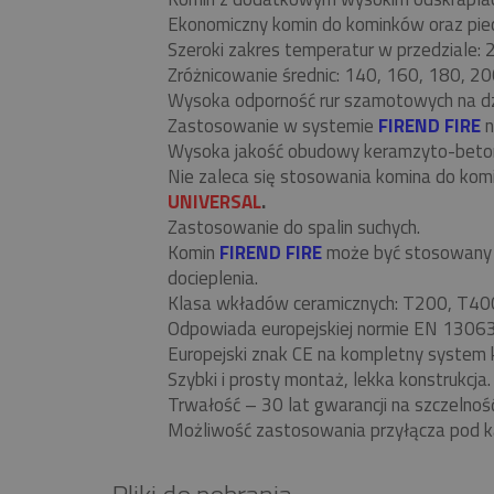
Ekonomiczny komin do kominków oraz piecó
Szeroki zakres temperatur w przedziale:
Zróżnicowanie średnic: 140, 160, 180, 20
Wysoka odporność rur szamotowych na d
Zastosowanie w systemie
FIREND FIRE
n
Wysoka jakość obudowy keramzyto-beto
Nie zaleca się stosowania komina do ko
UNIVERSAL
.
Zastosowanie do spalin suchych.
Komin
FIREND FIRE
może być stosowany w
docieplenia.
Klasa wkładów ceramicznych: T200, T40
Odpowiada europejskiej normie EN 13063
Europejski znak CE na kompletny system 
Szybki i prosty montaż, lekka konstrukcja.
Trwałość – 30 lat gwarancji na szczelnoś
Możliwość zastosowania przyłącza pod k
Pliki do pobrania