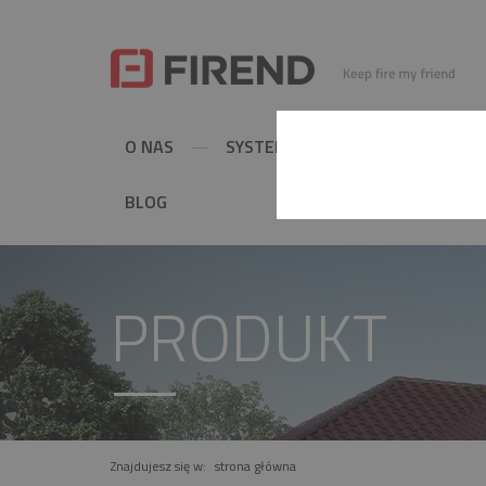
O NAS
SYSTEMY KOMINOWE
MET
BLOG
PRODUKT
Znajdujesz się w:
strona główna