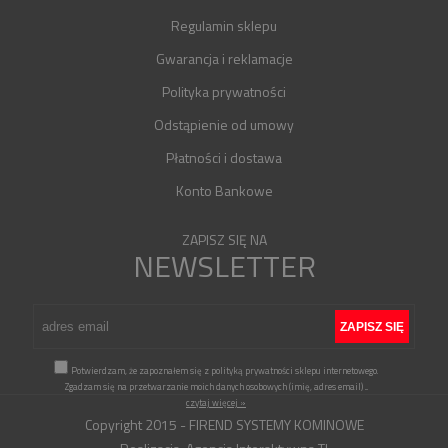
Regulamin sklepu
Gwarancja i reklamacje
Polityka prywatności
Odstąpienie od umowy
Płatności i dostawa
Konto Bankowe
ZAPISZ SIĘ NA
NEWSLETTER
Potwierdzam, że zapoznałem się z polityką prywatności sklepu internetowego.
Zgadzam się na przetwarzanie moich danych osobowych (imię, adres email)
...
czytaj więcej »
Copyright 2015 - FIREND SYSTEMY KOMINOWE