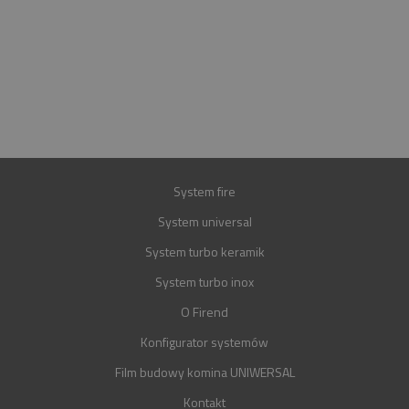
INFOLINIA
+48 697 100 643
E-MAIL
BIURO@FIREND.PL
GWARANCJA
30 LAT
System fire
System universal
System turbo keramik
System turbo inox
O Firend
Konfigurator systemów
Film budowy komina UNIWERSAL
Kontakt