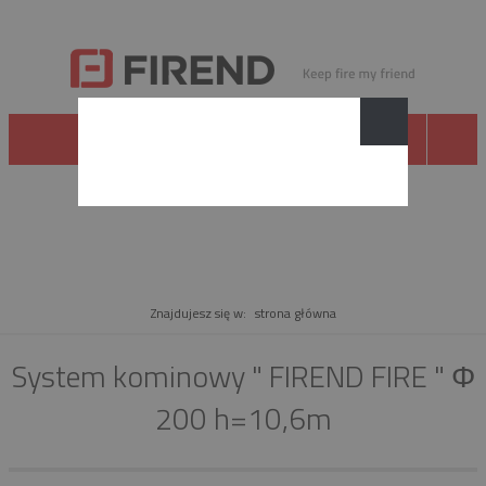
PRODUKT
Znajdujesz się w:
strona główna
System kominowy " FIREND FIRE " Φ
200 h=10,6m