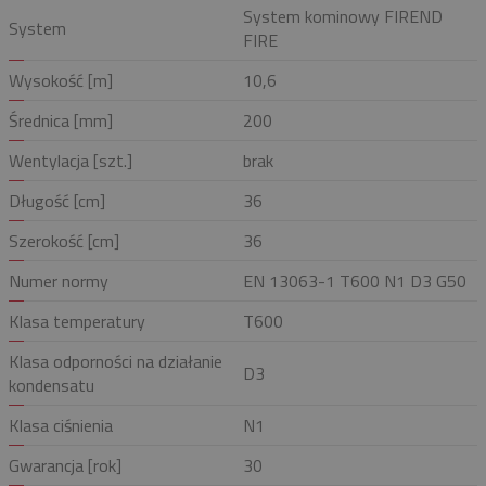
System kominowy FIREND
System
FIRE
Wysokość [m]
10,6
Średnica [mm]
200
Wentylacja [szt.]
brak
Długość [cm]
36
Szerokość [cm]
36
Numer normy
EN 13063-1 T600 N1 D3 G50
Klasa temperatury
T600
Klasa odporności na działanie
D3
kondensatu
Klasa ciśnienia
N1
Gwarancja [rok]
30