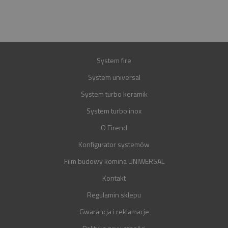
GWARANCJA
30 LAT
System fire
System universal
System turbo keramik
System turbo inox
O Firend
Konfigurator systemów
Film budowy komina UNIWERSAL
Kontakt
Regulamin sklepu
Gwarancja i reklamacje