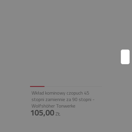
Wkład kominowy czopuch 45
stopni zamiennie za 90 stopni -
Wolfshöher Tonwerke
105,00
ZŁ