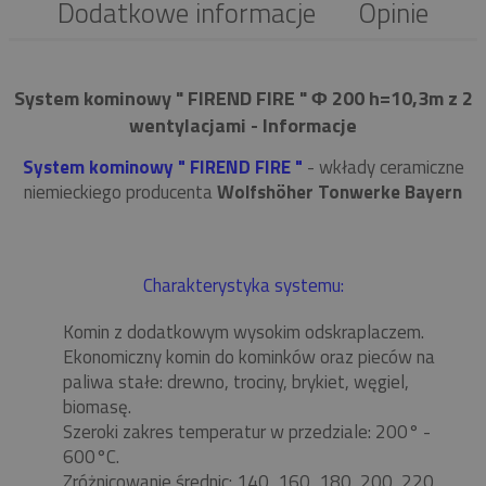
Dodatkowe informacje
Opinie
System kominowy " FIREND FIRE " Φ 200 h=10,3m z 2
wentylacjami - Informacje
System kominowy " FIREND FIRE "
- wkłady ceramiczne
niemieckiego producenta
Wolfshöher Tonwerke Bayern
Charakterystyka systemu:
Komin z dodatkowym wysokim odskraplaczem.
Ekonomiczny komin do kominków oraz pieców na
paliwa stałe: drewno, trociny, brykiet, węgiel,
biomasę.
Szeroki zakres temperatur w przedziale: 200° -
600°C.
Zróżnicowanie średnic: 140, 160, 180, 200, 220,