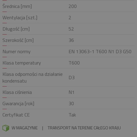
Średnica [mm]
200
Wentylacja [szt.]
2
Długość [cm]
52
Szerokość [cm]
36
Numer normy
EN 13063-1 T600 N1 D3 G50
Klasa temperatury
T600
Klasa odporności na działanie
D3
kondensatu
Klasa ciśnienia
N1
Gwarancja [rok]
30
Certyfikat CE
Tak
W MAGAZYNIE
|
TRANSPORT NA TERENIE CAŁEGO KRAJU