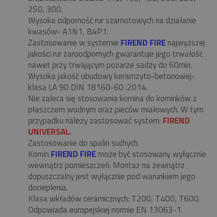
250, 300.
Wysoka odporność rur szamotowych na działanie
kwasów- A1N1, B4P1.
Zastosowanie w systemie
FIREND FIRE
najwyższej
jakości rur żaroodpornych gwarantuje jego trwałość
nawet przy trwającym pożarze sadzy do 60min.
Wysoka jakość obudowy keramzyto-betonowej-
klasa LA 90 DIN 18160-60 :2014.
Nie zaleca się stosowania komina do kominków z
płaszczem wodnym oraz pieców miałowych. W tym
przypadku należy zastosować system:
FIREND
UNIVERSAL
.
Zastosowanie do spalin suchych.
Komin
FIREND FIRE
może być stosowany wyłącznie
wewnątrz pomieszczeń. Montaż na zewnątrz
dopuszczalny jest wyłącznie pod warunkiem jego
docieplenia.
Klasa wkładów ceramicznych: T200, T400, T600.
Odpowiada europejskiej normie EN 13063-1.