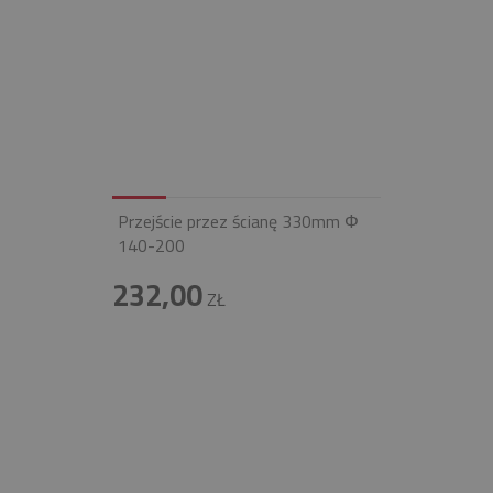
Przejście przez ścianę 330mm Φ
140-200
232,00
ZŁ
INFOLINIA
+48 697 100 643
E-MAIL
BIURO@FIREND.PL