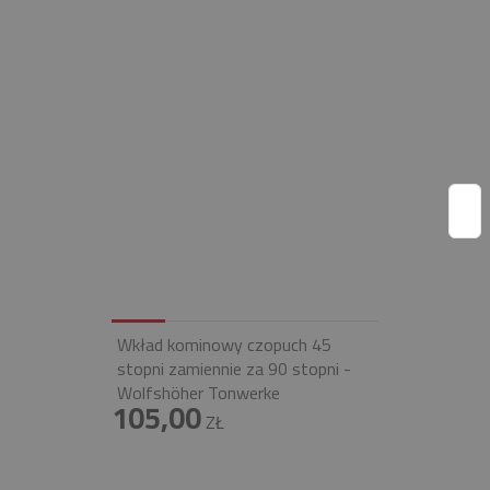
Wkład kominowy czopuch 45
stopni zamiennie za 90 stopni -
Wolfshöher Tonwerke
105,00
ZŁ