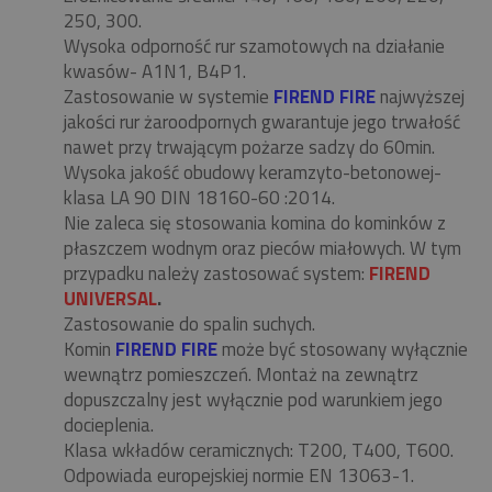
250, 300.
Wysoka odporność rur szamotowych na działanie
kwasów- A1N1, B4P1.
Zastosowanie w systemie
FIREND FIRE
najwyższej
jakości rur żaroodpornych gwarantuje jego trwałość
nawet przy trwającym pożarze sadzy do 60min.
Wysoka jakość obudowy keramzyto-betonowej-
klasa LA 90 DIN 18160-60 :2014.
Nie zaleca się stosowania komina do kominków z
płaszczem wodnym oraz pieców miałowych. W tym
przypadku należy zastosować system:
FIREND
UNIVERSAL
.
Zastosowanie do spalin suchych.
Komin
FIREND FIRE
może być stosowany wyłącznie
wewnątrz pomieszczeń. Montaż na zewnątrz
dopuszczalny jest wyłącznie pod warunkiem jego
docieplenia.
Klasa wkładów ceramicznych: T200, T400, T600.
Odpowiada europejskiej normie EN 13063-1.