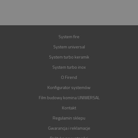
GWARANCJA
30 LAT
System fire
System universal
System turbo keramik
System turbo inox
O Firend
Konfigurator systemów
Film budowy komina UNIWERSAL
Kontakt
Regulamin sklepu
Gwarancja i reklamacje