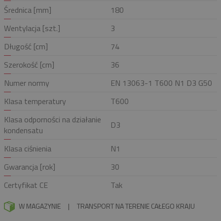
Średnica [mm]
180
Wentylacja [szt.]
3
Długość [cm]
74
Szerokość [cm]
36
Numer normy
EN 13063-1 T600 N1 D3 G50
Klasa temperatury
T600
Klasa odporności na działanie
D3
kondensatu
Klasa ciśnienia
N1
Gwarancja [rok]
30
Certyfikat CE
Tak
W MAGAZYNIE
|
TRANSPORT NA TERENIE CAŁEGO KRAJU