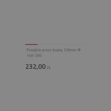
Przejście przez ścianę 330mm Φ
140-200
232,00
ZŁ
INFOLINIA
+48 697 100 643
E-MAIL
BIURO@FIREND.PL