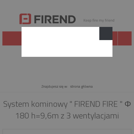
PRODUKT
Znajdujesz się w:
strona główna
System kominowy " FIREND FIRE " Φ
180 h=9,6m z 3 wentylacjami