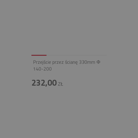
Przejście przez ścianę 330mm Φ
140-200
232,00
ZŁ
INFOLINIA
+48 697 100 643
E-MAIL
BIURO@FIREND.PL