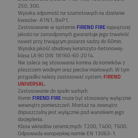
250, 300.
Wysoka odporność rur szamotowych na działanie
kwasów- A1N1, B4P1.
Zastosowanie w systemie
FIREND FIRE
najwyższej
jakości rur żaroodpornych gwarantuje jego trwałość
nawet przy trwającym pożarze sadzy do 60min.
Wysoka jakość obudowy keramzyto-betonowej-
klasa LA 90 DIN 18160-60 :2014.
Nie zaleca się stosowania komina do kominków z
płaszczem wodnym oraz pieców miałowych. W tym
przypadku należy zastosować system:
FIREND
UNIVERSAL
.
Zastosowanie do spalin suchych.
Komin
FIREND FIRE
może być stosowany wyłącznie
wewnątrz pomieszczeń. Montaż na zewnątrz
dopuszczalny jest wyłącznie pod warunkiem jego
docieplenia.
Klasa wkładów ceramicznych: T200, T400, T600.
Odpowiada europejskiej normie EN 13063-1.