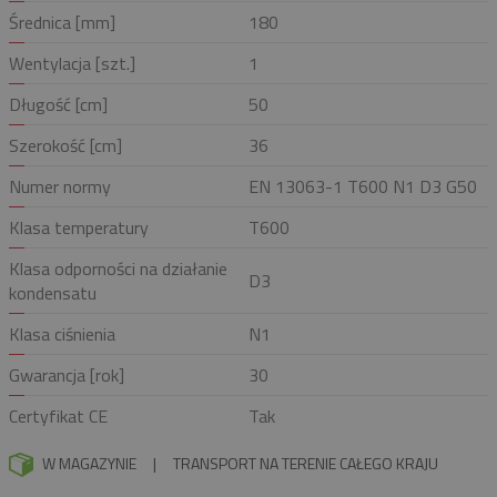
Średnica [mm]
180
Wentylacja [szt.]
1
Długość [cm]
50
Szerokość [cm]
36
Numer normy
EN 13063-1 T600 N1 D3 G50
Klasa temperatury
T600
Klasa odporności na działanie
D3
kondensatu
Klasa ciśnienia
N1
Gwarancja [rok]
30
Certyfikat CE
Tak
W MAGAZYNIE
|
TRANSPORT NA TERENIE CAŁEGO KRAJU