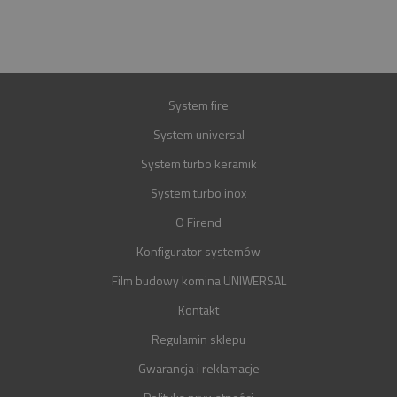
GWARANCJA
30 LAT
System fire
System universal
System turbo keramik
System turbo inox
O Firend
Konfigurator systemów
Film budowy komina UNIWERSAL
Kontakt
Regulamin sklepu
Gwarancja i reklamacje