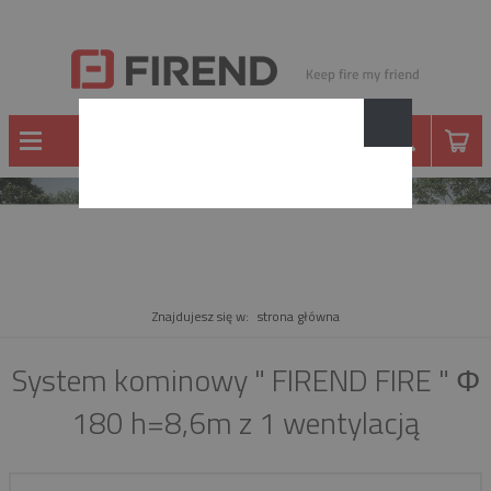
PRODUKT
Znajdujesz się w:
strona główna
System kominowy " FIREND FIRE " Φ
180 h=8,6m z 1 wentylacją